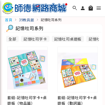
search
person
local_mall
menu
首頁
39教具館
chevron_right
chevron_right
記憶吐司系列
記憶吐司系列
全部
記憶吐司字卡
記憶吐司桌遊板
記憶吐司
套組-記憶吐司字卡+桌
套組-記憶吐司字卡+桌
遊板（物品篇）
遊板（動詞篇）