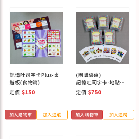
記憶吐司字卡Plus-桌
(團購優惠)
遊板(食物篇)
記憶吐司字卡-地點篇
(五盒組)
定價
$150
定價
$750
加入購物車
加入追蹤
加入購物車
加入追蹤