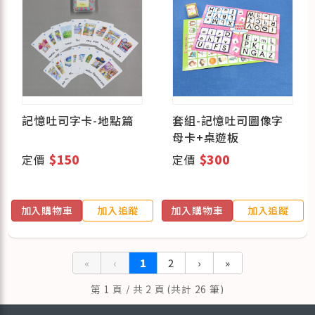
記憶吐司字卡-地點篇
套組-記憶吐司圖像字
母卡+桌遊板
定價
$150
定價
$300
加入購物車
加入追蹤
加入購物車
加入追蹤
«
‹
1
2
›
»
第 1 頁 / 共 2 頁 (共計 26 筆)