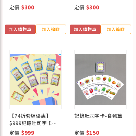
定價
$300
定價
$300
加入購物車
加入追蹤
加入購物車
加入追蹤
【74折套組優惠】
記憶吐司字卡-食物篇
$999記憶吐司字卡全
系列套組
定價
$999
定價
$150