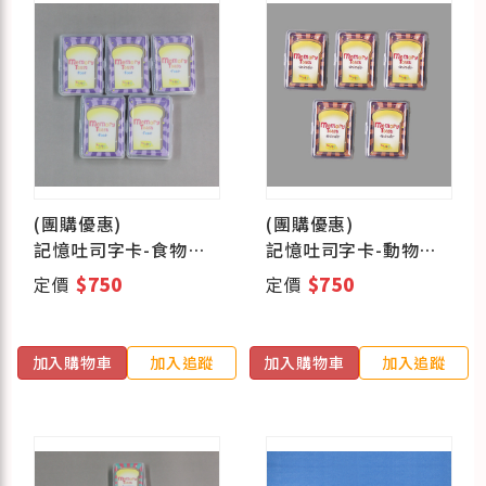
(團購優惠)
(團購優惠)
記憶吐司字卡-食物篇
記憶吐司字卡-動物篇
(五盒組)
(五盒組)
定價
$750
定價
$750
加入購物車
加入追蹤
加入購物車
加入追蹤