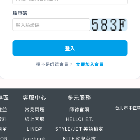
驗證碼
登入
還不是師德會員？
立即加入會員
專區
客服中心
多元服務
台北市中正區
權益
常見問題
師德官網
資料
線上客服
HELLO! E.T.
清單
LINE@
STYLE/JET 英語檢定
PON
facebook
KITE 幼兒英檢