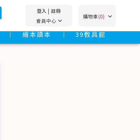
登入
|
註冊
stat_minus_1
購物車
(0)
stat_minus_1
會員中心
繪本讀本
39教具館