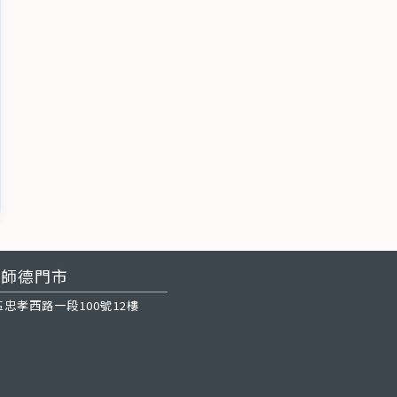
師德門市
忠孝西路一段100號12樓