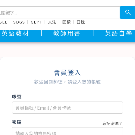
search
SEL
SDGS
GEPT
文法
閱讀
口說
英語教材
教師用書
英語自學
會員登入
歡迎回到師德，請登入您的帳號
帳號
密碼
忘記密碼？