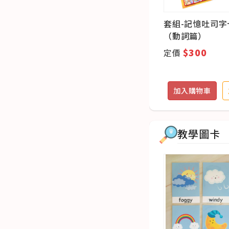
桌遊板
(團購優惠)
套組-記憶吐司字
記憶吐司字卡-地點篇(五盒
（動詞篇）
組)
$750
$300
定價
定價
追蹤
加入購物車
加入追蹤
加入購物車
教學圖卡