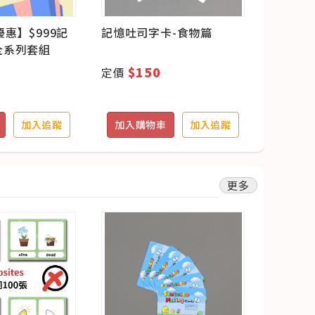
優惠】$999記
記憶吐司字卡-食物篇
記憶吐司
全系列套組
$150
$1
定價
定價
加入追蹤
加入購物車
加入追蹤
加入購
更多