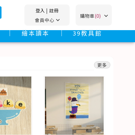
登入
|
註冊
stat_minus_1
購物車
(0)
stat_minus_1
會員中心
繪本讀本
39教具館
更多