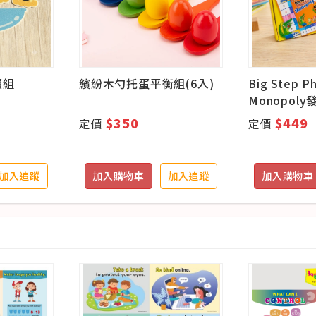
讀組
繽紛木勺托蛋平衡組(6入)
Big Step P
Monopol
組
$350
$449
定價
定價
加入追蹤
加入購物車
加入追蹤
加入購物車