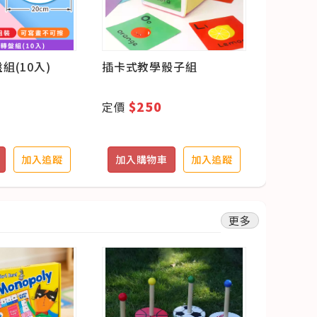
組(10入)
插卡式教學骰子組
Quest
報-Whe
$250
$1
定價
定價
加入追蹤
加入購物車
加入追蹤
加入購
更多