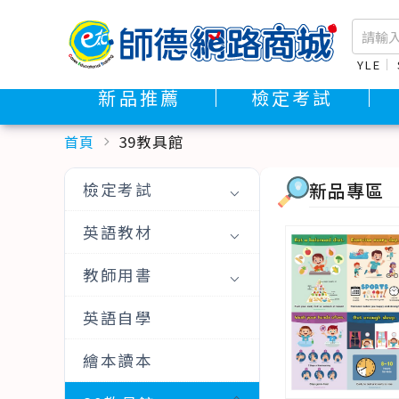
YLE
新品推薦
檢定考試
首頁
39教具館
chevron_right
新品專區
檢定考試
英語教材
教師用書
英語自學
繪本讀本