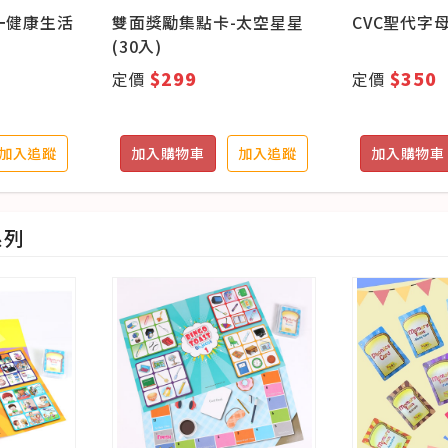
一健康生活
雙面獎勵集點卡-太空星星
CVC聖代字
(30入)
$299
$350
定價
定價
加入追蹤
加入購物車
加入追蹤
加入購物車
系列