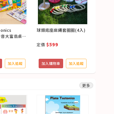
honics
球類底座麻繩套圈圈(4入)
雙面磁
y發音大富翁桌遊
$599
$2
定價
定價
加入追蹤
加入購物車
加入追蹤
加入購
更多