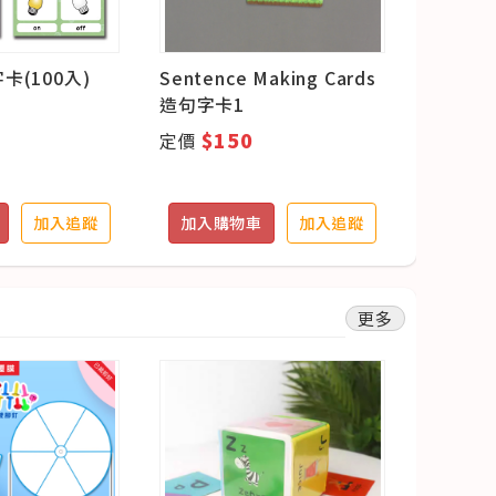
(100入)
Sentence Making Cards
套組-Sen
造句字卡1
Cards
$150
定價
會員價
定價 $75
加入追蹤
加入購物車
加入追蹤
加入購
更多