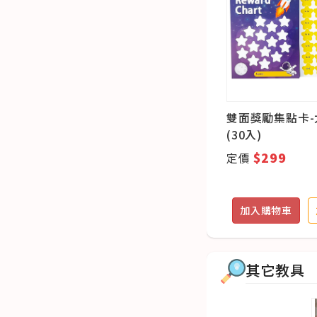
18
聖誕獎勵刮刮卡(20入)
雙面獎勵集點卡-
(30入)
$99
$299
定價
定價
追蹤
加入購物車
加入追蹤
加入購物車
其它教具