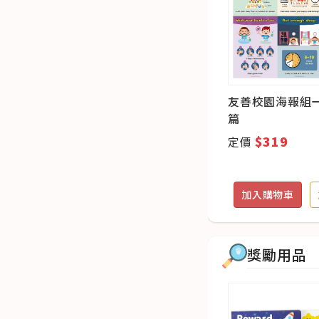
ch
套組-遊戲海報組-Jungle
友善校園海報組
1)
Racing 叢林競賽(買2送1)
篇
$398
$319
定價
定價
追蹤
加入購物車
加入追蹤
加入購物車
獎勵用品