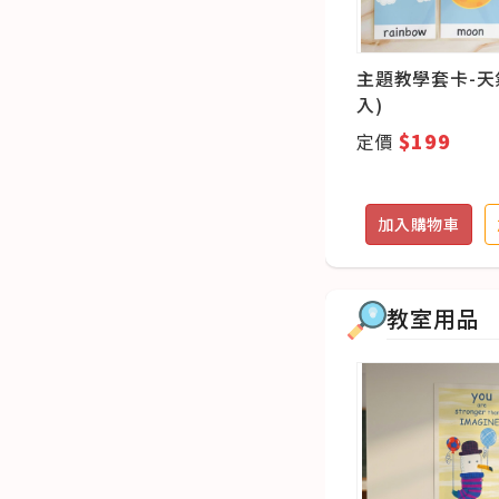
入)
220 sight words單字小卡
主題教學套卡-天氣
(16入)
入)
$150
$199
定價
定價
追蹤
加入購物車
加入追蹤
加入購物車
教室用品