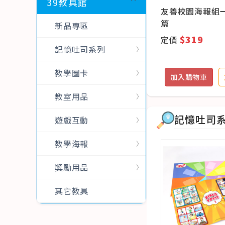
39教具館
15
繽紛木勺托蛋平衡組(6入)
友善校園海報組
篇
新品專區
$350
$319
定價
定價
記憶吐司系列
教學圖卡
追蹤
加入購物車
加入追蹤
加入購物車
教室用品
記憶吐司
遊戲互動
教學海報
獎勵用品
其它教具