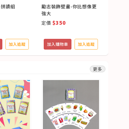
母拼讀組
勵志裝飾壁畫-你比想像更
主題教學
強大
入)
$350
$1
定價
定價
加入追蹤
加入購物車
加入追蹤
加入購
更多