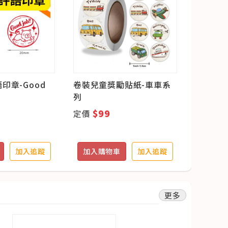
印章-Good
卷裝兒童獎勵貼紙-車車系
卷裝兒童
列
列
$99
$1
定價
定價
加入追蹤
加入購物車
加入追蹤
加入購
更多