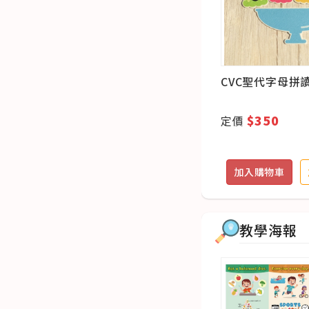
入)
動物造型扭扭樂
CVC聖代字母拼
(共有小雞、狗狗款，隨機
出貨)
$350
$350
定價
定價
追蹤
加入購物車
加入追蹤
加入購物車
教學海報