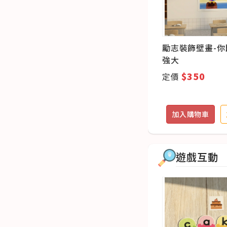
萬聖
萬國旗（32面）
勵志裝飾壁畫-你
強大
$199
$350
定價
定價
追蹤
加入購物車
加入追蹤
加入購物車
遊戲互動