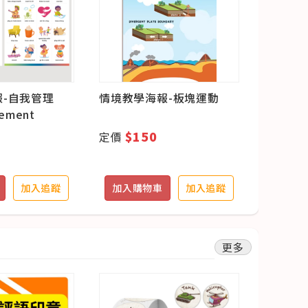
-自我管理
情境教學海報-板塊運動
情境教學
gement
篇
$150
$3
定價
定價
加入追蹤
加入購物車
加入追蹤
加入購
更多