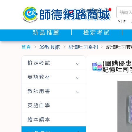
YLE
新品推薦
檢定考試
首頁
39教具館
記憶吐司系列
記憶吐司套
chevron_right
chevron_right
chevron_right
(團購優惠
檢定考試
記憶吐司字
英語教材
教師用書
英語自學
繪本讀本