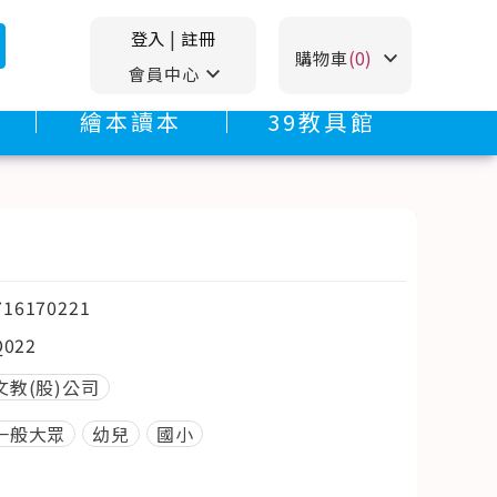
登入
|
註冊
stat_minus_1
購物車
(0)
stat_minus_1
會員中心
繪本讀本
39教具館
716170221
Q022
文教(股)公司
一般大眾
幼兒
國小