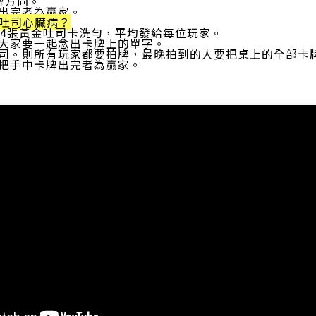
牌方向。
牌出完者為贏家。
黃金吐司心臟病？
卡與4張黃金吐司卡洗勻，平均發給每位玩家。
，大家要一起念出卡牌上的單字。
吐司。則所有玩家都要拍牌，最晚拍到的人要把桌上的全部卡
快把手中卡牌出完者為贏家。