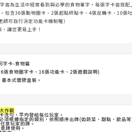
個單字皆為生活中經常看到與必學的食物單字，每張字卡皆搭
卡片，包含36張動物圖卡、2張起點終點卡、4張反轉卡、10
s 老師可自行決定功能卡機制喔）
2張，讓您更易上手！
司字卡-食物篇
(36張食物圖字卡、16張功能卡、2張遊戲說明)
8cm、書本式塑膠盒裝。
食大作戰
能卡洗勻，平均發給每位玩家。
，必須根據指定的類別，依照順序出牌(如蔬菜、甜點、飲品等
抽任意玩家的牌。
任意牌使用。