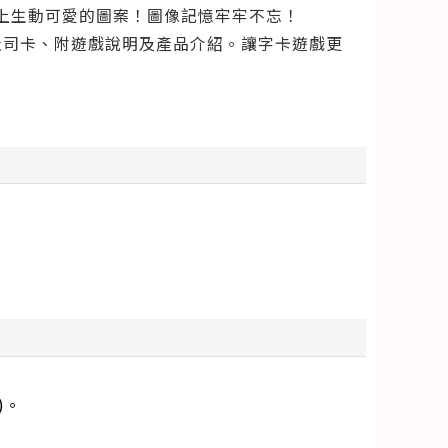
配上生動可愛的圖案！圖像記憶牢牢不忘！
張吐司卡、附遊戲說明及產品介紹。讓字卡遊戲更
)。