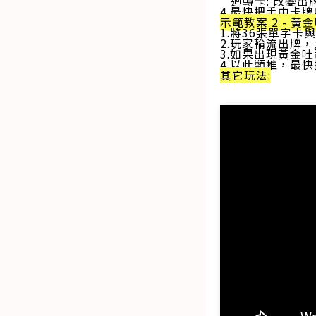
迴轉卡: 改變出
4.最快把手中卡
示範教案 2 - 
1.將36張單字
2.玩家輪流出牌
3.如果出現黃金
4.以此類推，最
其它玩法: