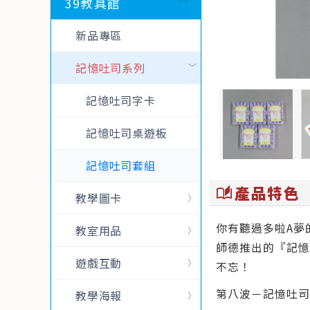
39教具館
新品專區
記憶吐司系列
記憶吐司字卡
記憶吐司桌遊板
記憶吐司套組
產品特色
auto_stories
教學圖卡
你有聽過多啦A夢
教室用品
師德推出的『記憶
遊戲互動
不忘！
第八波－記憶吐司
教學海報