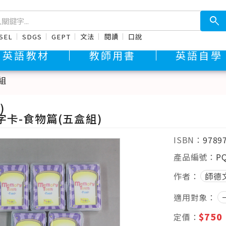
search
SEL
SDGS
GEPT
文法
閱讀
口說
英語教材
教師用書
英語自學
組
)
卡-食物篇(五盒組)
ISBN：
9789
產品編號：
P
作者：
師德
適用對象：
$750
定價：