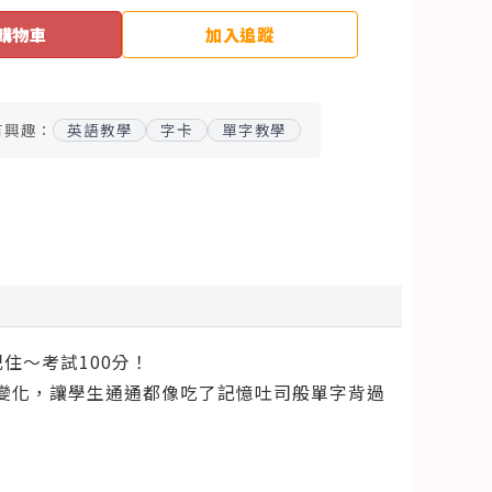
購物車
加入追蹤
有興趣：
英語教學
字卡
單字教學
住～考試100分！
變化，讓學生通通都像吃了記憶吐司般單字背過