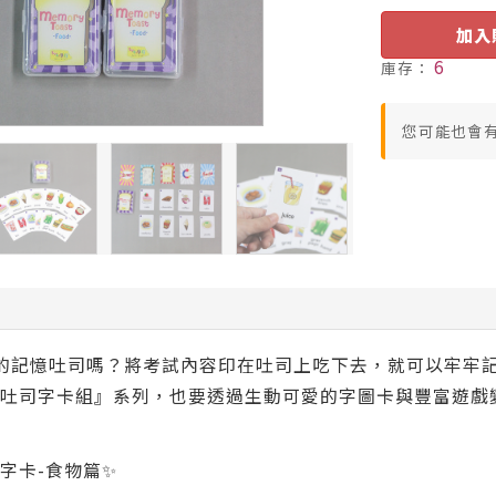
加入
6
庫存：
您可能也會
的記憶吐司嗎？將考試內容印在吐司上吃下去，就可以牢牢記
吐司字卡組』系列，也要透過生動可愛的字圖卡與豐富遊戲
字卡-食物篇✨