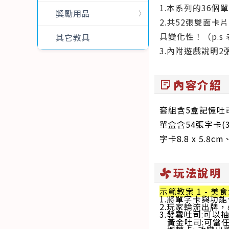
1.本系列的36
獎勵用品
2.共52張雙面
具變化性！（p.
其它教具
3.內附遊戲說明
內容介紹
sticky_note_2
套組含5盒記憶吐
單盒
含54張字卡
字卡8.8 x 5.
玩法說明
toys_fan
示範教案 1 - 美
1.將單字卡與功
2.玩家輪流出牌
3.發霉吐司:可以
黃金吐司:可當