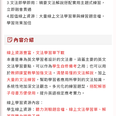
3.文法即學即用：精要文法解說搭配實用主題式練習，
立即融會貫通
4.超值線上資源：大量線上文法學習單與練習題音檔，
學習效果加倍
sticky_note_2
內容介紹
線上資源豐富，文法學習單下載
本書是專為英文學習者設計的文法書，涵蓋主要的英文
文法學習要點，可以作為
學生自修備考
之用；也可以用
於
教師課堂教學加強文法
。
清楚易懂的文法解說
，加上
大量的文法練習
，幫助學習者應用所學到的文法知識，
系統性地加深文法觀念。多元化的練習題型，
搭配解答
子母書方便使用
，提升英語檢定應考實力。
線上學習資源內容：
學生線上資源：
聽力測驗題音檔、線上文法學習單、解
答與聽力稿電子檔