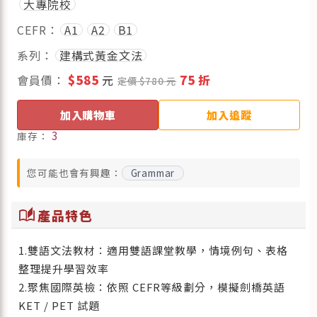
大專院校
CEFR：
A1
A2
B1
系列：
建構式黃金文法
會員價：
$585
元
75 折
定價 $780 元
加入購物車
加入追蹤
3
庫存：
您可能也會有興趣：
Grammar
auto_stories
產品特色
1.雙語文法教材：適用雙語課堂教學，情境例句、表格
整理提升學習效率
2.聚焦國際英檢：依照 CEFR等級劃分，模擬劍橋英語
KET / PET 試題