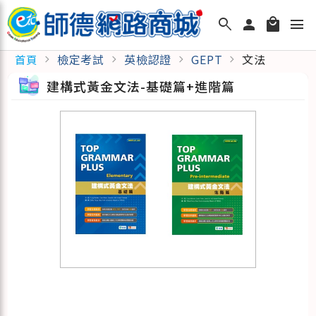
search
person
local_mall
menu
檢定考試
英檢認證
GEPT
文法
首頁
chevron_right
chevron_right
chevron_right
chevron_right
建構式黃金文法-基礎篇+進階篇