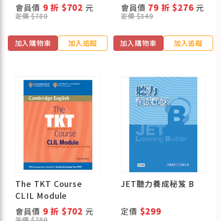
Module
題)
會員價
9 折 $702
元
會員價
79 折 $276
元
定價 $780
定價 $349
加入購物車
加入追蹤
加入購物車
加入追蹤
The TKT Course
JET聽力養成秘笈 B
CLIL Module
會員價
9 折 $702
元
定價
$299
定價 $780