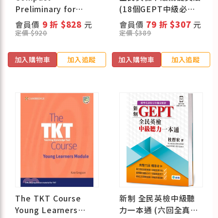
Preliminary for
(18個GEPT中級必考
Schools Students
文法)
會員價
9 折 $828
元
會員價
79 折 $307
元
Book without
定價 $920
定價 $389
Answers with Online
Practice (預購商品)
加入購物車
加入追蹤
加入購物車
加入追蹤
The TKT Course
新制 全民英檢中級聽
Young Learners
力一本通 (六回全真考