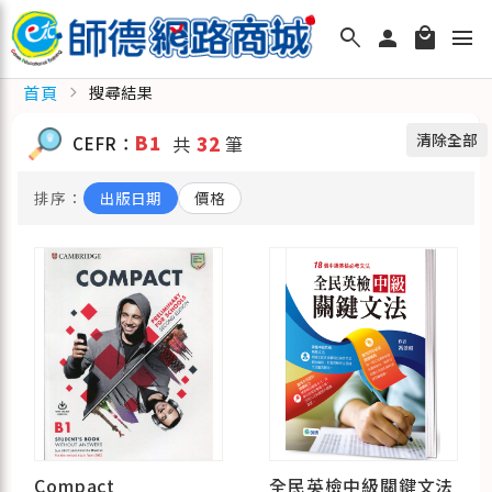
search
person
local_mall
menu
首頁
chevron_right
搜尋結果
清除全部
B1
CEFR：
共
32
筆
排序：
出版日期
價格
Compact
全民英檢中級關鍵文法