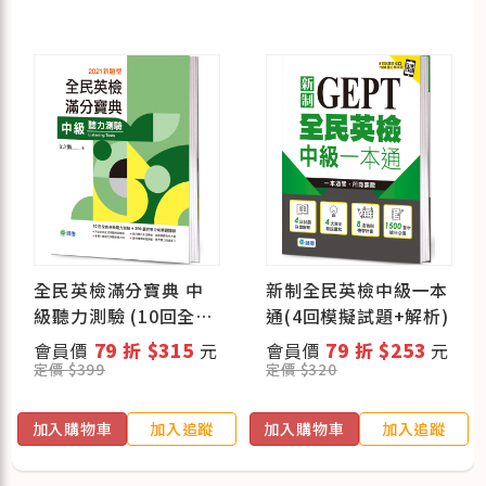
全民英檢滿分寶典 中
新制全民英檢中級一本
級聽力測驗 (10回全真
通(4回模擬試題+解析)
聽力試題+解析)
會員價
79 折 $315
元
會員價
79 折 $253
元
定價 $399
定價 $320
加入購物車
加入追蹤
加入購物車
加入追蹤