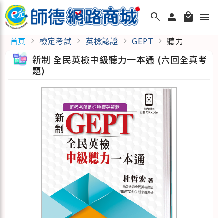
search
person
local_mall
menu
檢定考試
英檢認證
GEPT
聽力
首頁
chevron_right
chevron_right
chevron_right
chevron_right
新制 全民英檢中級聽力一本通 (六回全真考
題)