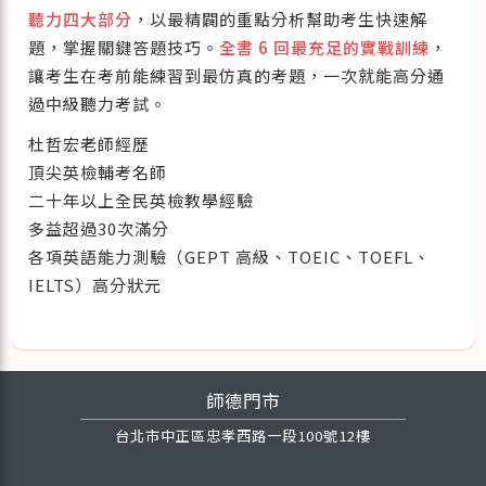
聽力四大部分
，以最精闢的重點分析幫助考生快速解
題，掌握關鍵答題技巧。
全書 6 回最充足的實戰訓練
，
讓考生在考前能練習到最仿真的考題，一次就能高分通
過中級聽力考試。
杜哲宏老師經歷
頂尖英檢輔考名師
二十年以上全民英檢教學經驗
多益超過30次滿分
各項英語能力測驗（GEPT 高級、TOEIC、TOEFL、
IELTS）高分狀元
師德門市
台北市中正區忠孝西路一段100號12樓