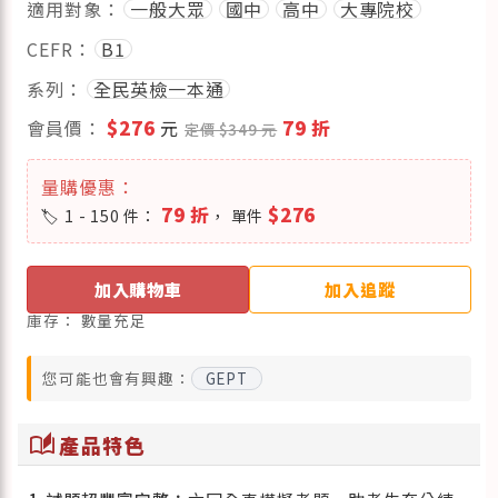
適用對象：
一般大眾
國中
高中
大專院校
CEFR：
B1
系列：
全民英檢一本通
會員價：
$276
元
79 折
定價 $349 元
量購優惠：
79 折
$276
1 - 150 件：
， 單件
加入購物車
加入追蹤
庫存：
數量充足
您可能也會有興趣：
GEPT
auto_stories
產品特色