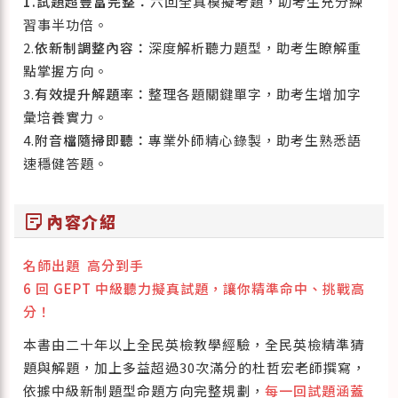
1.試題超豐富完整：
六回全真模擬考題，助考生充分練
習事半功倍。
2.
依新制調整內容：
深度解析聽力題型，助考生瞭解重
點掌握方向。
3.
有效提升解題率：
整理各題關鍵單字，助考生增加字
彙培養實力。
4.
附音檔隨掃即聽：
專業外師精心錄製，助考生熟悉語
速穩健答題。
sticky_note_2
內容介紹
名師出題 高分到手
6 回 GEPT 中級聽力擬真試題，讓你精準命中、挑戰高
分！
本書由二十年以上全民英檢教學經驗，全民英檢精準猜
題與解題，加上多益超過30次滿分的杜哲宏老師撰寫，
依據中級新制題型命題方向完整規劃，
每一回試題涵蓋