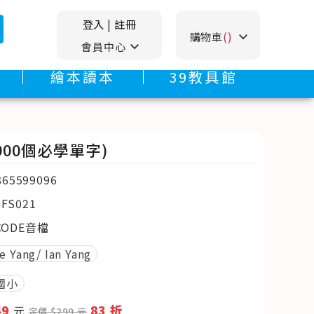
登入
|
註冊
stat_minus_1
購物車
()
stat_minus_1
會員中心
繪本讀本
39教具館
題+1000個必學單字)
865599096
4FS021
CODE音檔
e Yang/ Ian Yang
國小
49
83 折
元
定價 $299 元