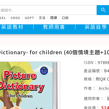
search
SEL
SDGS
GEPT
文法
閱讀
口說
英語教材
教師用書
英語自學
 Dictionary- for children (40個情境主
ISBN：
9789
產品編號：
B
規格：
附QR 
作者：
Archi
適用對象：
$2
會員價：