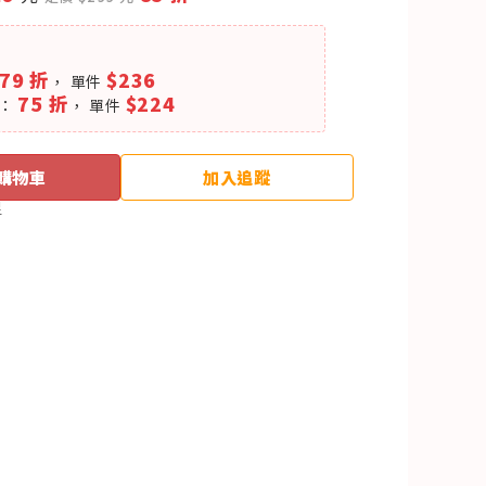
79 折
$236
， 單件
75 折
$224
件：
， 單件
購物車
加入追蹤
足