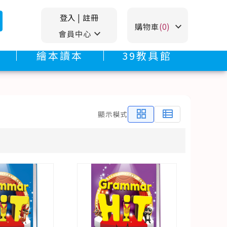
登入
|
註冊
stat_minus_1
購物車
(0)
stat_minus_1
會員中心
繪本讀本
39教具館
grid_view
view_list
顯示模式