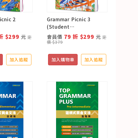
cnic 2
Grammar Picnic 3
(Student
rkbook+互動
book+Workbook+互動
折 $299
79 折 $299
元
會員價
元
定
定
)
式數位遊戲)
價 $379
加入追蹤
加入購物車
加入追蹤