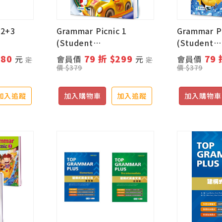
+2+3
Grammar Picnic 1
Grammar Pi
(Student
(Student
ok+線上
book+Workbook+互動
book+Wo
880
79 折 $299
79 
元
會員價
元
會員價
定
定
式數位遊戲)
式數位遊戲
價 $379
價 $379
加入追蹤
加入購物車
加入追蹤
加入購物車