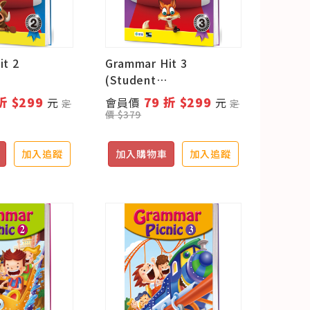
it 2
Grammar Hit 3
(Student
rkbook+線上
book+Workbook+線上
折 $299
79 折 $299
元
會員價
元
定
定
學習資源)
價 $379
加入追蹤
加入購物車
加入追蹤