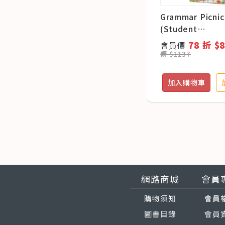
Grammar Picnic
(Student
book+Workbo
78 折 $
會員價
式數位遊戲)
價 $1137
加入購物車
網路商城
會員
購物須知
會員
圖書目錄
會員