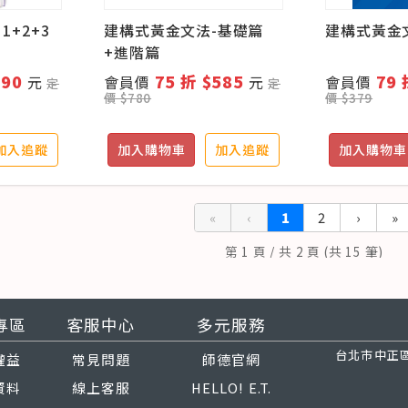
 1+2+3
建構式黃金文法-基礎篇
建構式黃金
+進階篇
ok+互動
890
75 折 $585
79 
元
會員價
元
會員價
定
定
價 $780
價 $379
加入追蹤
加入購物車
加入追蹤
加入購物車
«
‹
1
2
›
»
第 1 頁 / 共 2 頁 (共 15 筆)
專區
客服中心
多元服務
台北市中正區
權益
常見問題
師德官網
資料
線上客服
HELLO! E.T.