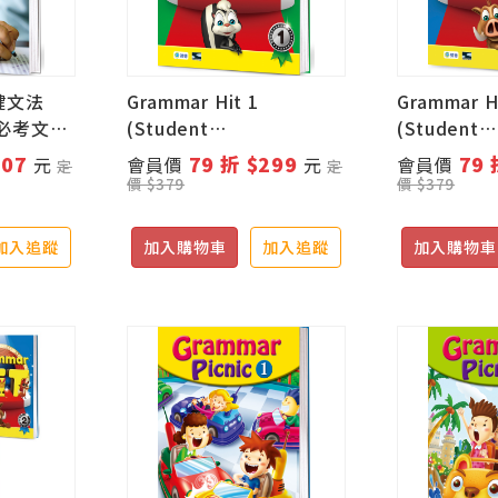
鍵文法
Grammar Hit 1
Grammar H
級必考文
(Student
(Student
book+Workbook+線上
book+Wo
307
79 折 $299
79 
元
會員價
元
會員價
定
定
學習資源)
學習資源)
價 $379
價 $379
加入追蹤
加入購物車
加入追蹤
加入購物車