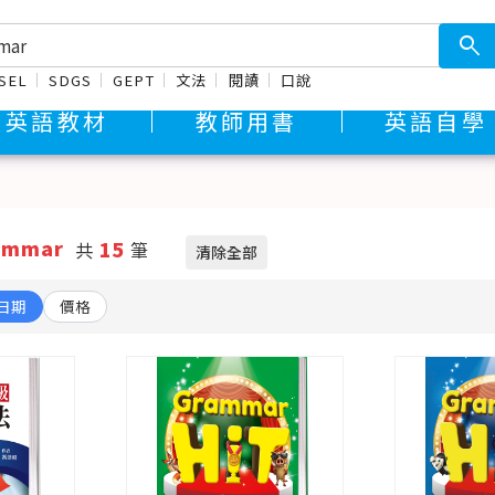
search
SEL
SDGS
GEPT
文法
閱讀
口說
英語教材
教師用書
英語自學
ammar
15
共
筆
清除全部
日期
價格