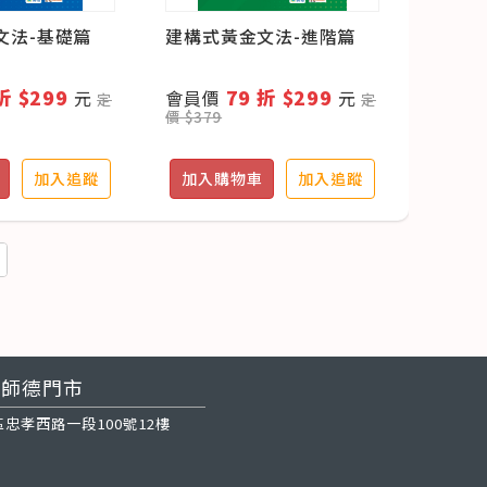
文法-基礎篇
建構式黃金文法-進階篇
折 $299
79 折 $299
元
會員價
元
定
定
價 $379
加入追蹤
加入購物車
加入追蹤
師德門市
忠孝西路一段100號12樓