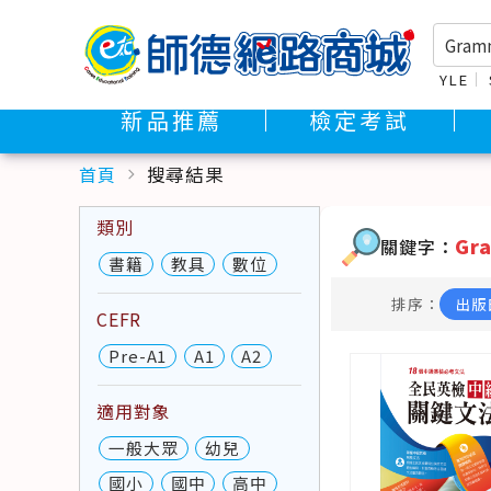
YLE
新品推薦
檢定考試
首頁
搜尋結果
chevron_right
類別
Gr
關鍵字：
書籍
教具
數位
排序：
出版
CEFR
Pre-A1
A1
A2
適用對象
一般大眾
幼兒
國小
國中
高中