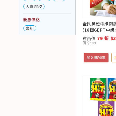
大專院校
優惠價格
全民英檢中級關
套組
(18個GEPT中
法)
79 折 $
會員價
價 $389
加入購物車