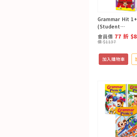
Grammar Hit 1
(Student
book+Workbo
77 折 $
會員價
學習資源)
價 $1137
加入購物車