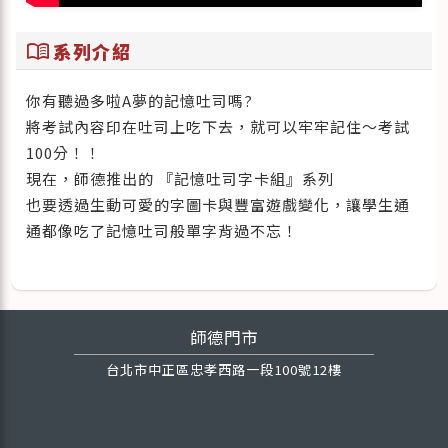
menu_book
系列介紹
你有聽過多啦A夢的記憶吐司嗎?
將考試內容印在吐司上吃下去，就可以牢牢記住～考試
100分！！
現在，師德推出的 『記憶吐司字卡組』系列
也要透過生動可愛的字圖卡與豐富遊戲變化，讓學生通
通都像吃了記憶吐司般單字背過不忘！
師德門市
台北市中正區忠孝西路一段100號12樓