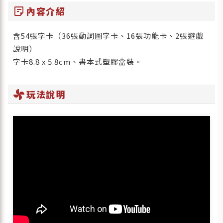
sticky_note_2
內容介紹
含54張字卡（36張動詞圖字卡、16張功能卡、2張遊戲
說明）
字卡8.8 x 5.8cm、書本式塑膠盒裝。
toys_fan
玩法說明