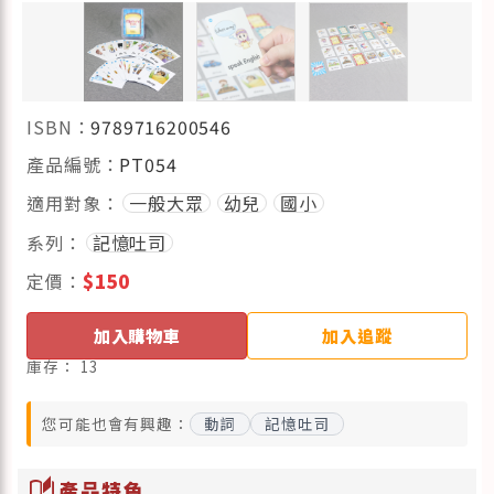
ISBN：
9789716200546
產品編號：
PT054
適用對象：
一般大眾
幼兒
國小
系列：
記憶吐司
定價：
$150
加入購物車
加入追蹤
庫存：
13
您可能也會有興趣：
動詞
記憶吐司
auto_stories
產品特色