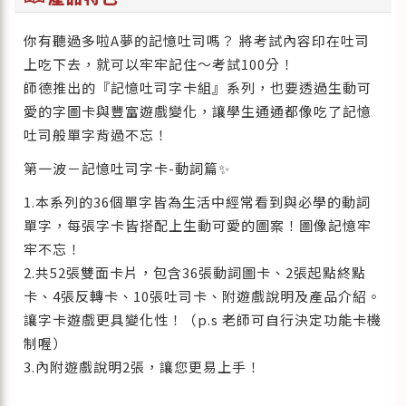
你有聽過多啦A夢的記憶吐司嗎？ 將考試內容印在吐司
上吃下去，就可以牢牢記住～考試100分！
師德推出的『記憶吐司字卡組』系列，也要透過生動可
愛的字圖卡與豐富遊戲變化，讓學生通通都像吃了記憶
吐司般單字背過不忘！
第一波－記憶吐司字卡-動詞篇✨
1.本系列的36個單字皆為生活中經常看到與必學的動詞
單字，每張字卡皆搭配上生動可愛的圖案！圖像記憶牢
牢不忘！
2.共52張雙面卡片，包含36張動詞圖卡、2張起點終點
卡、4張反轉卡、10張吐司卡、附遊戲說明及產品介紹。
讓字卡遊戲更具變化性！（p.s 老師可自行決定功能卡機
制喔）
3.內附遊戲說明2張，讓您更易上手！