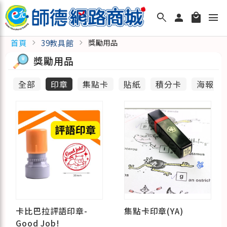
search
person
local_mall
menu
首頁
39教具館
chevron_right
chevron_right
獎勵用品
獎勵用品
全部
印章
集點卡
貼紙
積分卡
海報
卡比巴拉評語印章-
集點卡印章(YA)
Good Job!