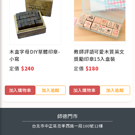
木盒字母DIY草體印章-
教師評語可愛木質英文
小寫
獎勵印章15入盒裝
定價
$240
定價
$180
加入購物車
加入追蹤
加入購物車
加入追蹤
師德門市
台北市中正區忠孝西路一段100號12樓