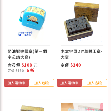
奶油獅連續章(第一個
木盒字母DIY草體印章-
字母請大寫)
大寫
會員價
$108
元
定價
$240
6 折
定價 $180
加入購物車
加入追蹤
加入購物車
加入追蹤