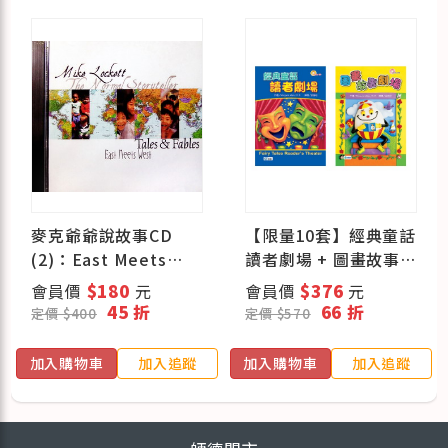
麥克爺爺說故事CD
【限量10套】經典童話
(2)：East Meets
讀者劇場 + 圖畫故事
West (原裝進口)
劇場
會員價
$180
元
會員價
$376
元
45 折
66 折
定價 $400
定價 $570
加入購物車
加入追蹤
加入購物車
加入追蹤