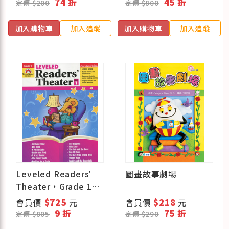
74 折
45 折
定價 $200
定價 $800
Young at Heart
加入購物車
加入追蹤
加入購物車
加入追蹤
Leveled Readers'
圖畫故事劇場
Theater，Grade 1
(實體原文書)
會員價
$725
元
會員價
$218
元
9 折
75 折
定價 $805
定價 $290