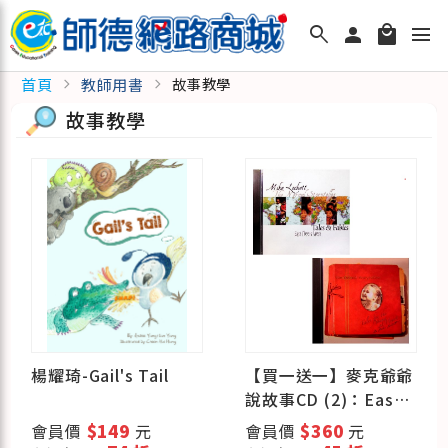
search
person
local_mall
menu
首頁
教師用書
chevron_right
chevron_right
故事教學
故事教學
楊耀琦-Gail's Tail
【買一送一】麥克爺爺
說故事CD (2)：East
Meets West 送 CD
會員價
$149
元
會員價
$360
元
(1)：Tales for the