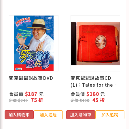
麥克爺爺說故事DVD
麥克爺爺說故事CD
(1)：Tales for the
Young at Heart (原裝
會員價
$187
元
會員價
$180
元
進口)
75 折
45 折
定價 $249
定價 $400
加入購物車
加入追蹤
加入購物車
加入追蹤