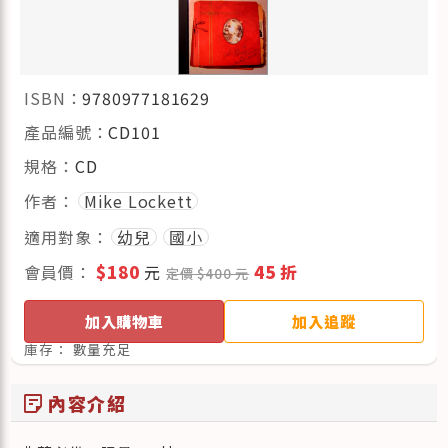
ISBN：
9780977181629
產品編號：
CD101
規格：
CD
作者：
Mike Lockett
適用對象：
幼兒
國小
會員價：
$180
元
45 折
定價 $400 元
加入購物車
加入追蹤
庫存：
數量充足
sticky_note_2
內容介紹