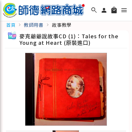
search
person
local_mall
menu
教師用書
故事教學
首頁
chevron_right
chevron_right
麥克爺爺說故事CD (1)：Tales for the
Young at Heart (原裝進口)