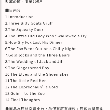
典藏必備，限量150片
曲目內容
1.Introduction
2.Three Billy Goats Gruff
3.The Squeaky Door
4.The little Old Lady Who Swallowed a Fly
5.How Sly Fox Lost His Dinner
6.The Fox Went Out on a Chilly Night
7.Goldilocks and the Three Bears
8.The Wedding of Jack and Jill
9.The Gingerbread Boy
10.The Elves and the Shoemaker
11.The little Red Hen
12.The Leprechaun’s Gold
13.Goin’ to the Zoo
14.Final Thoughts
此商品為原裝空運來台，為保有原有樣貎，原包裝塑膠盒