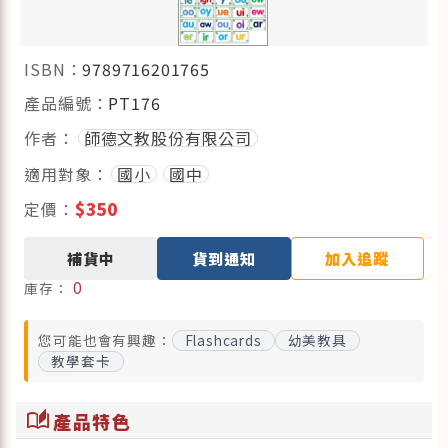
ISBN：
9789716201765
產品編號：
PT176
作者：
師德文教股份有限公司
適用對象：
國小
國中
定價：
$350
補貨中
貨到通知
加入追蹤
0
庫存：
您可能也會有興趣：
Flashcards
幼美教具
教學套卡
auto_stories
產品特色