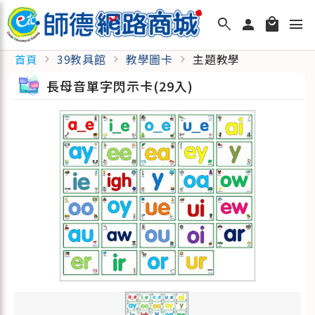
search
person
local_mall
menu
39教具館
教學圖卡
主題教學
首頁
chevron_right
chevron_right
chevron_right
長母音單字閃示卡(29入)