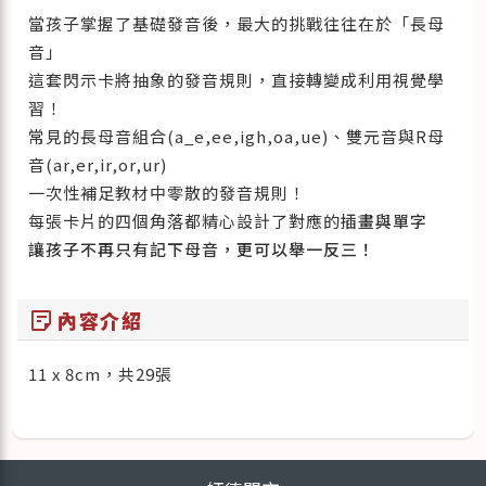
當孩子掌握了基礎發音後，最大的挑戰往往在於「長母
音」
這套閃示卡將抽象的發音規則，直接轉變成利用視覺學
習！
常見的長母音組合(a_e,ee,igh,oa,ue)、雙元音與R母
音(ar,er,ir,or,ur)
一次性補足教材中零散的發音規則！
每張卡片的四個角落都精心設計了對應的
插畫與單字
讓孩子不再只有記下母音，更可以舉一反三！
sticky_note_2
內容介紹
11 x 8cm，共29張