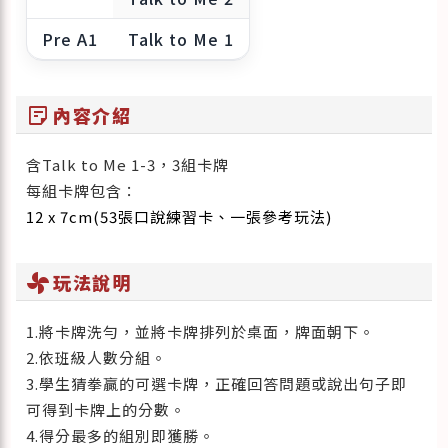
Pre A1
Talk to Me 1
sticky_note_2
內容介紹
含Talk to Me 1-3，3組卡牌
每組卡牌包含：
12 x 7cm(53張口說練習卡、一張參考玩法)
toys_fan
玩法說明
1.將卡牌洗勻，並將卡牌排列於桌面，牌面朝下。
2.依班級人數分組。
3.學生猜拳贏的可選卡牌，正確回答問題或說出句子即
可得到卡牌上的分數。
4.得分最多的組別即獲勝。