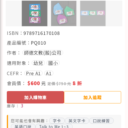
ISBN：
9789716170108
產品編號：
PQ010
作者：
師德文教(股)公司
適用對象：
幼兒
國小
CEFR：
Pre A1
A1
會員價：
$600
元
8 折
定價 $750 元
加入購物車
加入追蹤
3
庫存：
您可能也會有興趣：
字卡
英文字卡
口說練習
英語口說
Talk to Me 1~3