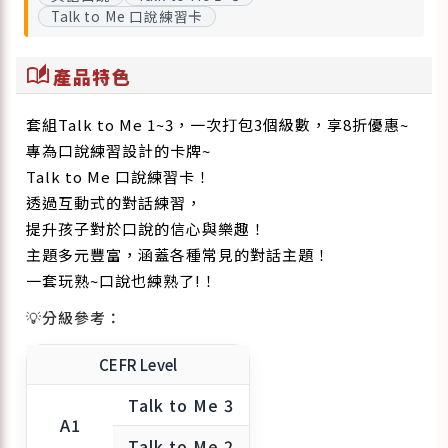
Talk to Me 口說練習卡
auto_stories
產品特色
套組Talk to Me 1~3，一次打包3個級數，享8折優惠~
專為口說練習設計的卡牌~
Talk to Me 口說練習卡！
透過互動式的對話練習，
提升孩子對於口說的信心與樂趣！
主題多元豐富，涵蓋各種常見的對話主題！
一套玩熟~口說也練熟了!！
💡分級參考：
CEFR Level
Talk to Me 3
A1
Talk to Me 2