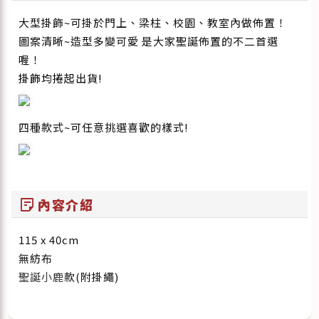
大型掛飾~可掛於門上、梁柱、校園、教室內做佈置！
圖案清晰~造型多變可愛 是大家聖誕佈置的不二首選
喔！
掛飾均捲起出貨!
四種款式~可任意挑選喜歡的樣式!
sticky_note_2
內容介紹
115 x 40cm
無紡布
聖誕小鹿
款(附掛繩)