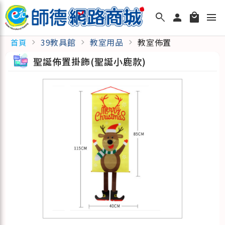
search
person
local_mall
menu
39教具館
教室用品
教室佈置
首頁
chevron_right
chevron_right
chevron_right
聖誕佈置掛飾(聖誕小鹿款)