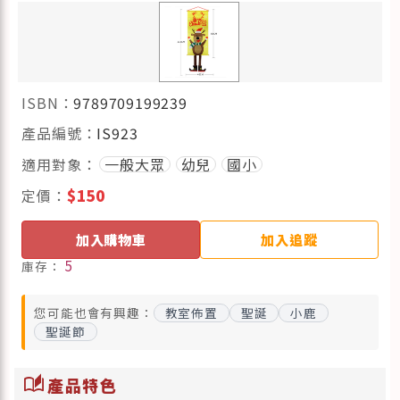
ISBN：
9789709199239
產品編號：
IS923
適用對象：
一般大眾
幼兒
國小
定價：
$150
加入購物車
加入追蹤
5
庫存：
您可能也會有興趣：
教室佈置
聖誕
小鹿
聖誕節
auto_stories
產品特色