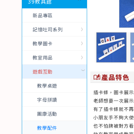
39教具館
新品專區
記憶吐司系列
教學圖卡
教室用品
遊戲互動
產品特色
auto_stories
教學桌遊
插卡條，圖卡展示
字母拼讀
老師想要一次展示
有了插卡條就不再
團康活動
小朋友手不夠大使
也不怕牌被對方看到
教學配件