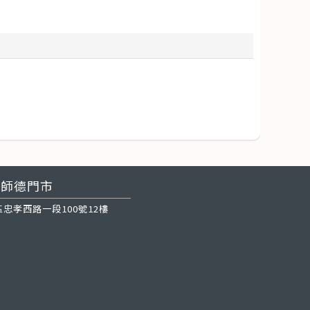
師德門市
忠孝西路一段100號12樓