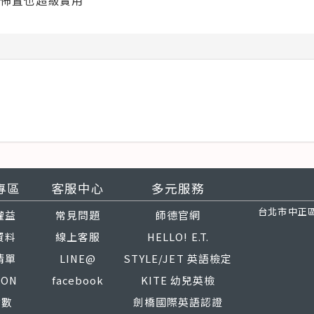
佈置也超級實用
專區
客服中心
多元服務
台北市中正區
權益
常見問題
師德官網
資料
線上客服
HELLO! E.T.
清單
LINE@
STYLE/JET 英語檢定
PON
facebook
KITE 幼兒英檢
點數
劍橋國際英語認證