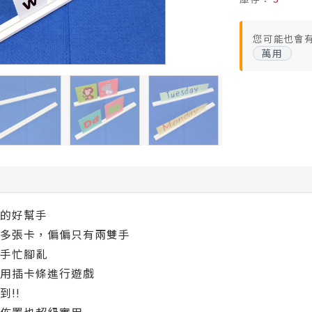
您可能也會
萬用
的好幫手
多張卡，偏偏只有兩雙手
手忙腳亂
用插卡條進行遊戲
!!