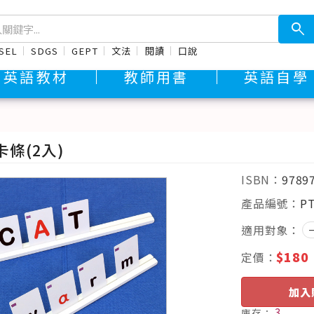
search
SEL
SDGS
GEPT
文法
閱讀
口說
英語教材
教師用書
英語自學
條(2入)
ISBN：
9789
產品編號：
P
適用對象：
$180
定價：
加入
3
庫存：