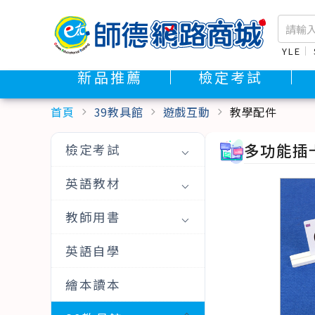
YLE
新品推薦
檢定考試
首頁
39教具館
遊戲互動
教學配件
chevron_right
chevron_right
chevron_right
多功能插卡
檢定考試
英語教材
教師用書
英語自學
繪本讀本