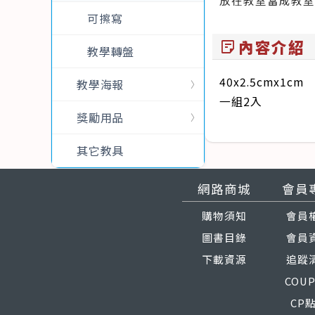
放在教室當成教室
可擦寫
內容介紹
sticky_note_2
教學轉盤
40x2.5cmx1cm
教學海報
一組2入
獎勵用品
其它教具
網路商城
會員
購物須知
會員
圖書目錄
會員
下載資源
追蹤
COU
CP