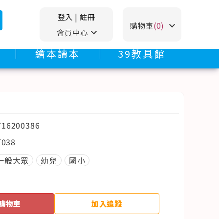
登入
|
註冊
stat_minus_1
購物車
(0)
stat_minus_1
會員中心
繪本讀本
39教具館
716200386
T038
一般大眾
幼兒
國小
購物車
加入追蹤