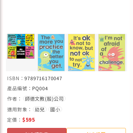
ISBN：
9789716170047
產品編號：
PQ004
作者：
師德文教(股)公司
適用對象：
幼兒
國小
定價：
$595