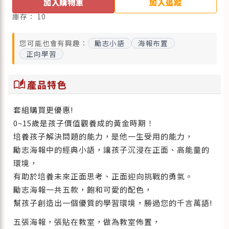
加入購物車
加入追蹤
庫存：
10
您可能也會有興趣：
勵志小語
海報布置
正向學習
auto_stories
產品特色
套組購買更優惠!
0~15歲是孩子價值觀養成的黃金時期！
培養孩子解決問題的能力，是他一生受用的能力，
勵志海報中的經典小語，讓孩子沉浸在正面、高能量的
環境，
有助於培養未來正面思考、正面迎向挑戰的勇氣。
勵志海報一共五款，飽和可愛的配色，
幫孩子創造出一個優質的學習環境，勝過您的千言萬語!
五張海報，張貼在教室，做為教室佈置，