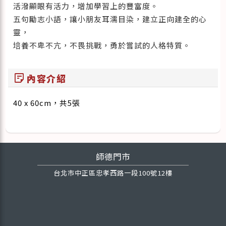
活潑顯眼有活力，增加學習上的豐富度。
五句勵志小語，讓小朋友耳濡目染，建立正向建全的心
靈，
培養不卑不亢，不畏挑戰，勇於嘗試的人格特質。
sticky_note_2
內容介紹
40 x 60cm，共5張
師德門市
台北市中正區忠孝西路一段100號12樓