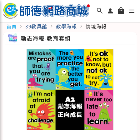
search
person
local_mall
menu
39教具館
教學海報
情境海報
首頁
chevron_right
chevron_right
chevron_right
勵志海報-教育套組