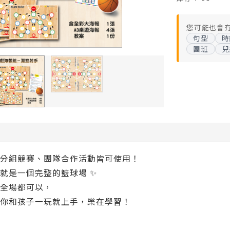
您可能也會
句型
時
團班
兒
分組競賽、團隊合作活動皆可使用！
就是一個完整的籃球場 ✨
全場都可以，
你和孩子一玩就上手，樂在學習！