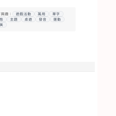
有興趣：
遊戲活動
萬用
單字
態
主題
桌遊
發音
運動
美