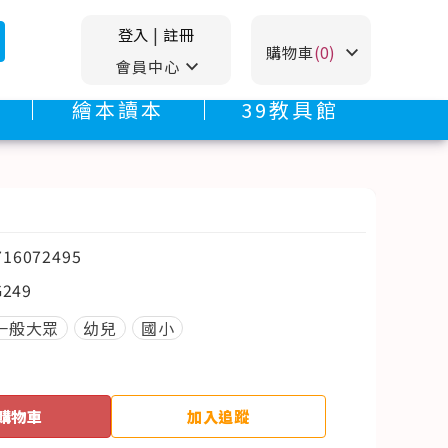
登入
|
註冊
stat_minus_1
購物車
(0)
stat_minus_1
會員中心
繪本讀本
39教具館
716072495
G249
一般大眾
幼兒
國小
購物車
加入追蹤