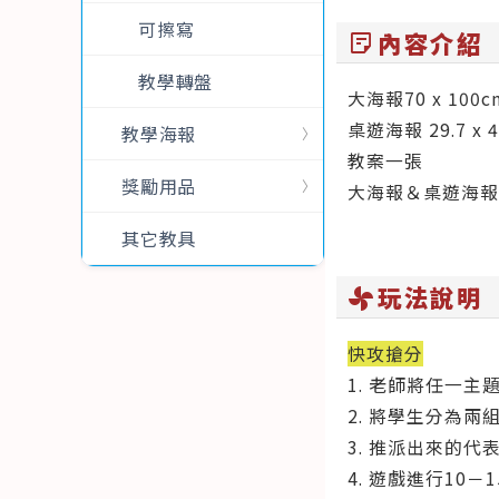
可擦寫
內容介紹
sticky_note_2
教學轉盤
大海報70 x 100
桌遊海報 29.7 x 
教學海報
教案一張
獎勵用品
大海報＆桌遊海報
其它教具
玩法說明
toys_fan
快攻搶分
1. 老師將任一
2. 將學生分為
3. 推派出來的
4. 遊戲進行1