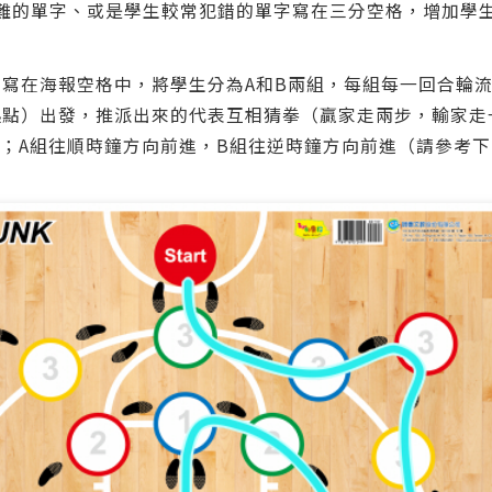
較難的單字、或是學生較常犯錯的單字寫在三分空格，增加學
單字寫在海報空格中，將學生分為A和B兩組，每組每一回合輪
（起點）出發，推派出來的代表互相猜拳（贏家走兩步，輸家
；A組往順時鐘方向前進，B組往逆時鐘方向前進（請參考