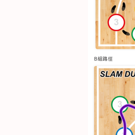
​
B組路徑