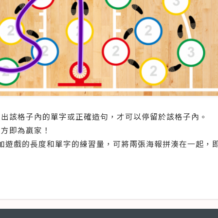
確唸出該格子內的單字或正確造句，才可以停留於該格子內。
下方即為贏家！
增加遊戲的長度和單字的練習量，可將兩張海報拼湊在一起，