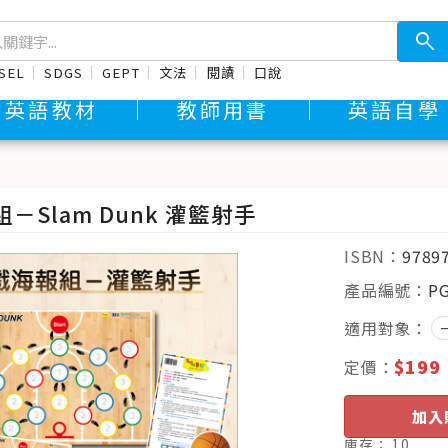
search
SEL
SDGS
GEPT
文法
閱讀
口說
英語教材
教師用書
英語自學
－Slam Dunk 灌籃射手
ISBN：
9789
產品編號：
P
適用對象：
$199
定價：
加入
庫存：
10