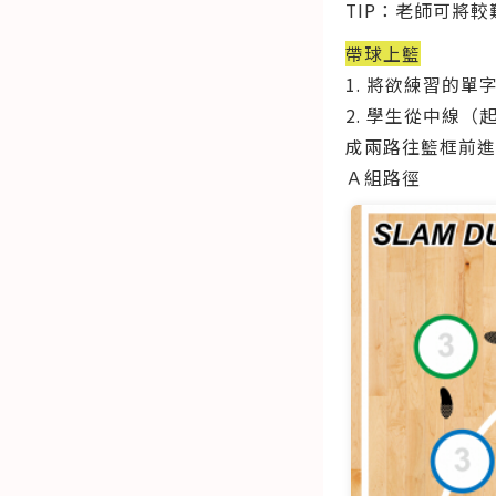
TIP：老師可將
帶球上籃
1. 將欲練習的
2. 學生從中線
成兩路往籃框前進
Ａ組路徑