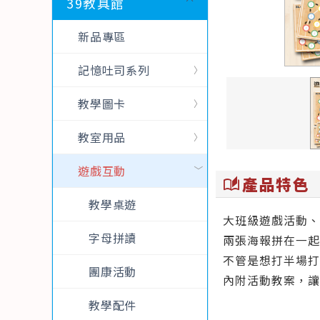
39教具館
新品專區
記憶吐司系列
教學圖卡
教室用品
遊戲互動
產品特色
auto_stories
教學桌遊
大班級遊戲活動、
字母拼讀
兩張海報拼在一起
不管是想打半場打
團康活動
內附活動教案，讓
教學配件