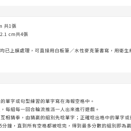
cm 共1張
42.1 cm共4張
均已上膜處理，可直接用白板筆／水性麥克筆書寫，用衛生
主題的單字或句型練習的單字寫在海報空格中。
兩組，每組每一回合輪流推派一人出來進行遊戲。
代表互相猜拳，由猜贏的組別先唸單字；正確唸出格中的單字
0－15分鐘，直到所有空格都被唸完，得到最多分數的組別即為