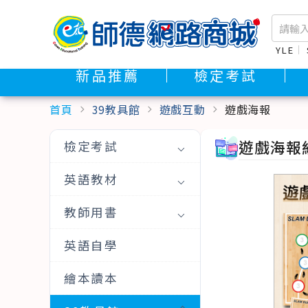
YLE
新品推薦
檢定考試
首頁
39教具館
遊戲互動
遊戲海報
chevron_right
chevron_right
chevron_right
遊戲海報組
檢定考試
英語教材
教師用書
英語自學
繪本讀本