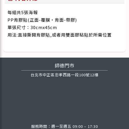
每組共5張海報
PP背膠貼(正面-覆膜・背面-帶膠)
單張尺寸：30cmx45cm
用法:直接撕開背膠貼,或者用雙面膠粘貼於所需位置
師德門市
台北市中正區忠孝西路一段100號12樓
服務時間：週一至週五 09:00 – 17:30