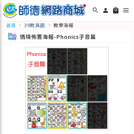
search
person
local_mall
menu
39教具館
教學海報
首頁
chevron_right
chevron_right
情境佈置海報-Phonics子音篇