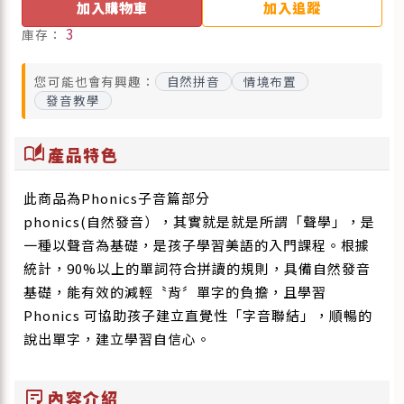
加入購物車
加入追蹤
3
庫存：
您可能也會有興趣：
自然拼音
情境布置
發音教學
auto_stories
產品特色
此商品為Phonics子音篇部分
phonics(自然發音），其實就是就是所謂「聲學」，是
一種以聲音為基礎，是孩子學習美語的入門課程。根據
統計，90%以上的單詞符合拼讀的規則，具備自然發音
基礎，能有效的減輕〝背〞單字的負擔，且學習
Phonics 可協助孩子建立直覺性「字音聯結」，順暢的
說出單字，建立學習自信心。
sticky_note_2
內容介紹