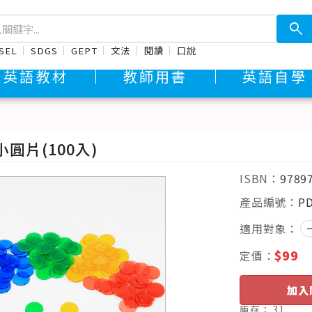
search
SEL
SDGS
GEPT
文法
閱讀
口說
英語教材
教師用書
英語自學
圓片(100入)
ISBN：
9789
產品編號：
P
適用對象：
$99
定價：
加入
庫存：
31