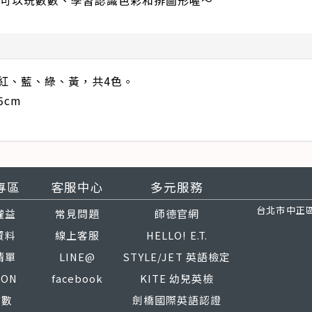
可以玩數數、學習認識色彩和排圖形喔～
含紅、藍、綠、黃，共4色。
5cm
專區
客服中心
多元服務
台北市中正區
權益
常見問題
師德官網
資料
線上客服
HELLO! E.T.
清單
LINE@
STYLE/JET 英語檢定
PON
facebook
KITE 幼兒英檢
點數
劍橋國際英語認證