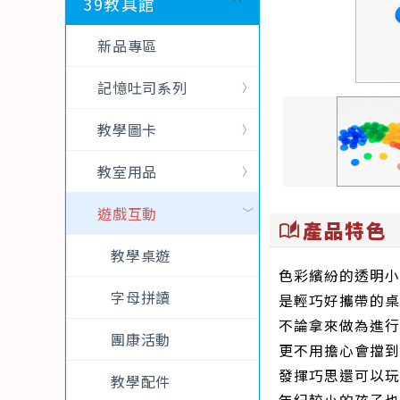
39教具館
新品專區
記憶吐司系列
教學圖卡
教室用品
遊戲互動
產品特色
auto_stories
教學桌遊
色彩繽紛的透明小
字母拼讀
是輕巧好攜帶的桌
不論拿來做為進行
團康活動
更不用擔心會擋到
發揮巧思還可以玩
教學配件