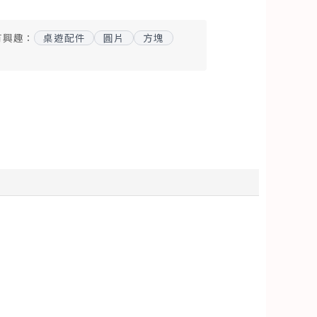
有興趣：
桌遊配件
圓片
方塊