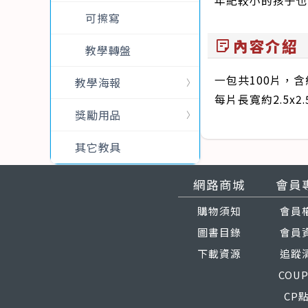
年紀較小的孩子也
可擦寫
內容介紹
sticky_note_2
教學轉盤
一包共100片，
教學海報
每片長寬約2.5x2.
獎勵用品
其它教具
網路商城
會員
購物須知
會員
圖書目錄
會員
下載資源
追蹤
COU
CP