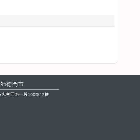
師德門市
忠孝西路一段100號12樓