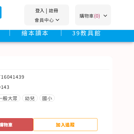
登入
|
註冊
stat_minus_1
購物車
(0)
stat_minus_1
會員中心
繪本讀本
39教具館
716041439
D143
一般大眾
幼兒
國小
購物車
加入追蹤