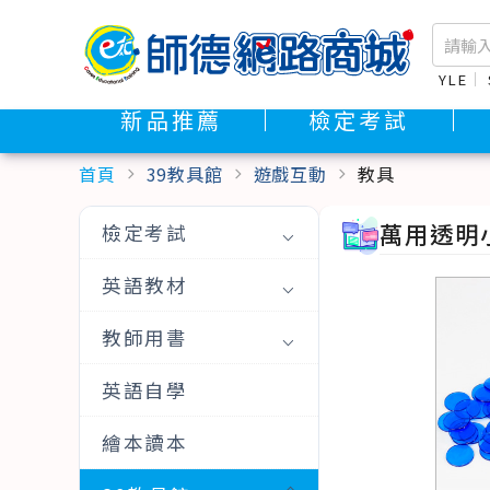
YLE
新品推薦
檢定考試
首頁
39教具館
遊戲互動
教具
chevron_right
chevron_right
chevron_right
萬用透明小
檢定考試
英語教材
教師用書
英語自學
繪本讀本