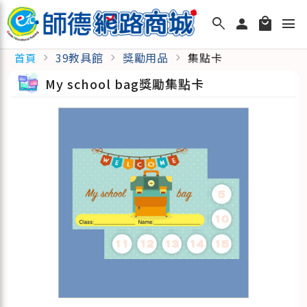
search
person
local_mall
menu
39教具館
獎勵用品
集點卡
首頁
chevron_right
chevron_right
chevron_right
My school bag獎勵集點卡