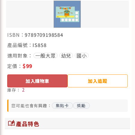
ISBN：
9789709198584
產品編號：
IS858
適用對象：
一般大眾
幼兒
國小
定價：
$99
加入購物車
加入追蹤
2
庫存：
您可能也會有興趣：
集點卡
獎勵
auto_stories
產品特色