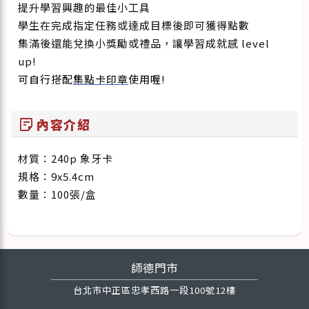
提升學習興趣的最佳小工具
學生在完成指定任務或達成目標後即可獲得點數
集滿後還能兌換小獎勵或禮品，讓學習成就感 level
up!
可自行搭配
集點卡印章
使用喔!
sticky_note_2
內容介紹
材質：240p 象牙卡
規格：9x5.4cm
數量：100張/盒
師德門市
台北市中正區忠孝西路一段100號12樓