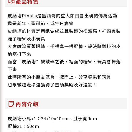
auto_stories
產品特色
皮納塔Pinata是墨西哥的重大節日會出現的傳統活動
像是新年、聖誕節、或生日宴會
皮納塔的
材質是用紙做成並且裝飾的很漂亮，裡頭會裝
滿了糖果及小玩具
大家輪流蒙著眼睛，手裡拿一根棍棒，設法將懸掛的皮
納塔打下來
而當“皮納塔”被敲碎之後，裡面的糖果、玩具會掉落
下來
此時所有的小朋友就會一擁而上，分享糖果和玩具
也象徵趕走壞運獲得了豐碩獎勵及好運氣！
sticky_note_2
內容介紹
皮納塔小馬x1：34x10x40cm，肚子寬9cm
棍棒x1：50cm