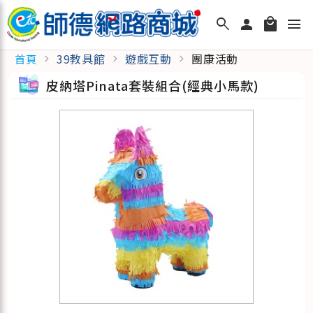
search
person
local_mall
menu
39教具館
遊戲互動
團康活動
首頁
chevron_right
chevron_right
chevron_right
皮納塔Pinata套裝組合(經典小馬款)