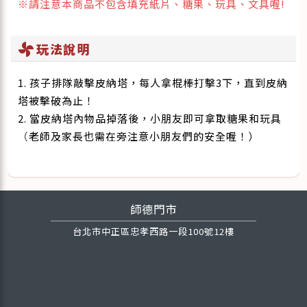
※請注意本商品不包含填充紙片、糖果、玩具、文具喔!
toys_fan
玩法說明
1. 孩子排隊敲擊皮納塔，每人拿棍棒打擊3下，直到皮納
塔被擊破為止！
2. 當皮納塔內物品掉落後，小朋友即可拿取糖果和玩具
（
老師及家長也需在旁注意小朋友們的安全喔！）
師德門市
台北市中正區忠孝西路一段100號12樓