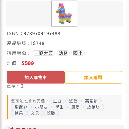
ISBN：
9789709197488
產品編號：
IS748
適用對象：
一般大眾
幼兒
國小
定價：
$599
加入購物車
加入追蹤
2
庫存：
您可能也會有興趣：
生日
派對
萬聖節
聖誕節
小朋友
學生
最愛
皮納塔
糖果
文具
獎勵