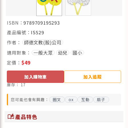
ISBN：
9789709195293
產品編號：
IS529
作者：
師德文教(股)公司
適用對象：
一般大眾
幼兒
國小
定價：
$49
加入購物車
加入追蹤
庫存：
17
您可能也會有興趣：
圈叉
ox
互動
扇子
auto_stories
產品特色