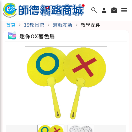
search
person
local_mall
menu
39教具館
遊戲互動
教學配件
首頁
chevron_right
chevron_right
chevron_right
迷你OX著色扇