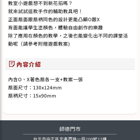
教室小遊戲想不到新花招嗎？
就來試試這款手作的輔助教具吧！
正面扇面跟扇柄同色的設計更能凸顯O跟X
背面能讓學生塗顏色，體驗自由創作的樂趣
除了應用在顏色的教學，之後也能變化出不同的課堂活
動呢（請參考附贈遊戲教案)
sticky_note_2
內容介紹
內含O、X著色扇各一支+教案一張
扇面尺寸：130x124mm
扇柄尺寸：15x90mm
師德門市
台北市中正區忠孝西路一段100號12樓