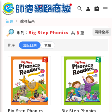
search
person
local_mall
menu
首頁
chevron_right
搜尋結果
清除全部
Big Step Phonics
系列：
共
8
筆
排序：
出版日期
價格
Big Step Phonics
Big Step Phonics