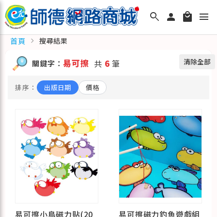
search
person
local_mall
menu
首頁
chevron_right
搜尋結果
清除全部
易可擦
關鍵字：
共
6
筆
排序：
出版日期
價格
易可擦小鳥磁力貼(20
易可擦磁力釣魚遊戲組