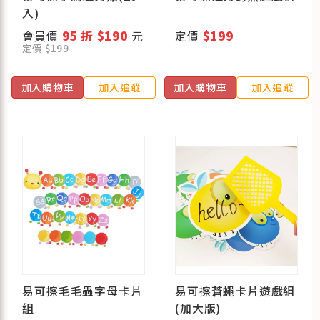
入)
會員價
95 折 $190
元
定價
$199
定價 $199
加入購物車
加入追蹤
加入購物車
加入追蹤
易可擦毛毛蟲字母卡片
易可擦蒼蠅卡片遊戲組
組
(加大版)