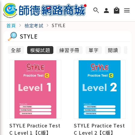
search
person
local_mall
menu
首頁
檢定考試
chevron_right
chevron_right
STYLE
STYLE
全部
模擬試題
練習手冊
單字
閱讀
文
STYLE Practice Test
STYLE Practice Test
C Level 1【C版】
C Level 2【C版】