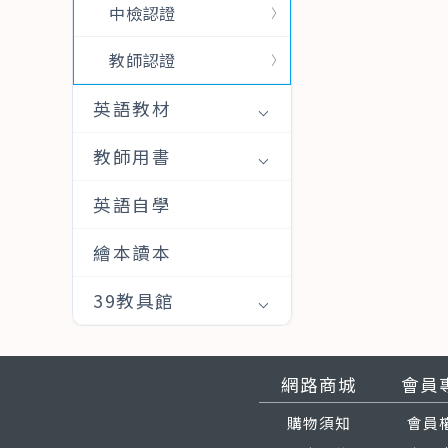
中檢認證
教師認證
英語教材
教師用書
英語自學
繪本讀本
39教具館
網路商城
會員
購物須知
會員