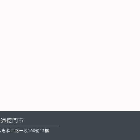
師德門市
忠孝西路一段100號12樓