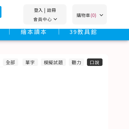
登入
|
註冊
stat_minus_1
購物車
(0)
stat_minus_1
會員中心
繪本讀本
39教具館
全部
單字
模擬試題
聽力
口說