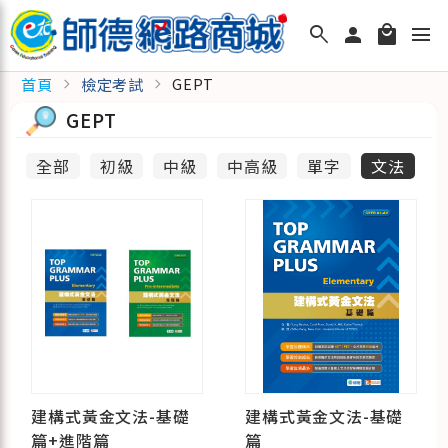
search
person
local_mall
menu
首頁
檢定考試
chevron_right
chevron_right
GEPT
GEPT
全部
初級
中級
中高級
單字
文法
建構式黃金文法-基礎
建構式黃金文法-基礎
篇+進階篇
篇