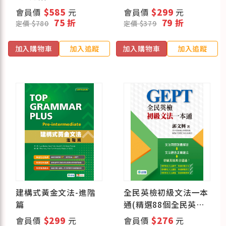
會員價
$585
元
會員價
$299
元
75 折
79 折
定價 $780
定價 $379
加入購物車
加入追蹤
加入購物車
加入追蹤
建構式黃金文法-進階
全民英檢初級文法一本
篇
通(精選88個全民英檢
必考文法疑問)
會員價
$299
元
會員價
$276
元