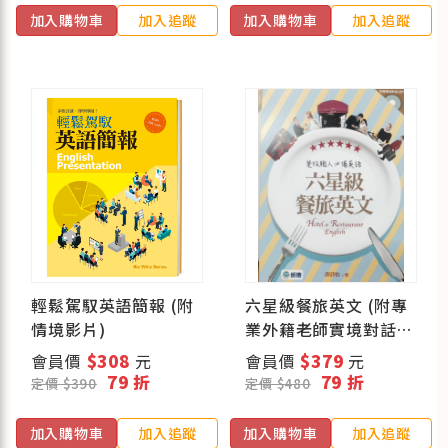
加入購物車
加入追蹤
加入購物車
加入追蹤
輕鬆駕馭英語簡報 (附
六星級餐旅英文 (附專
情境影片)
業外籍老師實境對話
MP3)
會員價
$308
元
會員價
$379
元
79 折
79 折
定價 $390
定價 $480
加入購物車
加入追蹤
加入購物車
加入追蹤