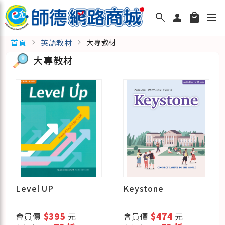
search
person
local_mall
menu
首頁
英語教材
chevron_right
chevron_right
大專教材
大專教材
Level UP
Keystone
會員價
$395
元
會員價
$474
元