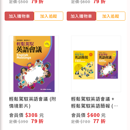
79 折
79 折
定價 $500
定價 $600
加入購物車
加入追蹤
加入購物車
加入追蹤
輕鬆駕馭英語會議 (附
輕鬆駕馭英語會議 +
情境影片)
輕鬆駕馭英語簡報 (附
情境影片)
會員價
$308
元
會員價
$600
元
79 折
77 折
定價 $390
定價 $780