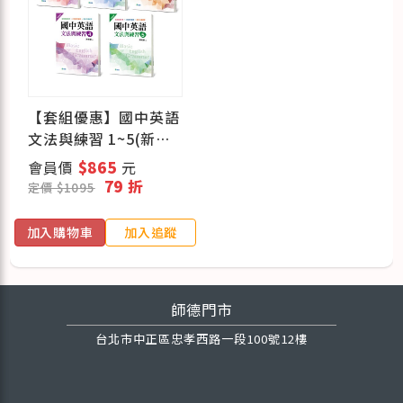
【套組優惠】國中英語
文法與練習 1~5(新課
綱版)
會員價
$865
元
79 折
定價 $1095
加入購物車
加入追蹤
師德門市
台北市中正區忠孝西路一段100號12樓