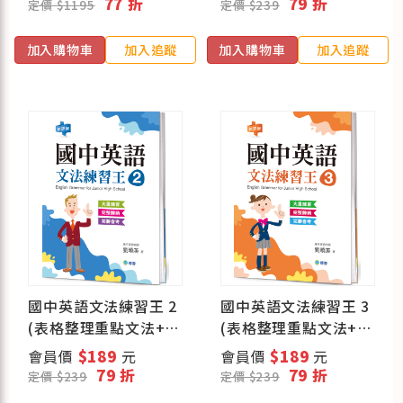
77 折
79 折
定價 $1195
定價 $239
加入購物車
加入追蹤
加入購物車
加入追蹤
國中英語文法練習王 2
國中英語文法練習王 3
(表格整理重點文法+新
(表格整理重點文法+新
課綱)
課綱)
會員價
$189
元
會員價
$189
元
79 折
79 折
定價 $239
定價 $239