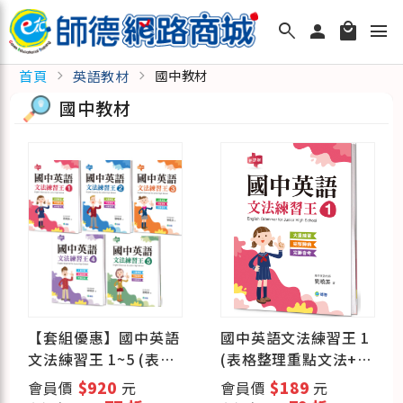
search
person
local_mall
menu
首頁
英語教材
chevron_right
chevron_right
國中教材
國中教材
【套組優惠】國中英語
國中英語文法練習王 1
文法練習王 1~5 (表格
(表格整理重點文法+新
整理重點文法+新課綱)
課綱)
會員價
$920
元
會員價
$189
元