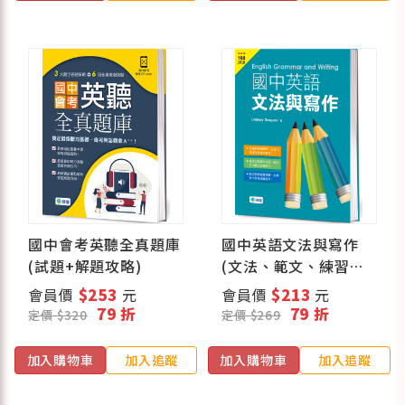
國中會考英聽全真題庫
國中英語文法與寫作
(試題+解題攻略)
(文法、範文、練習一
本搞定)
會員價
$253
元
會員價
$213
元
79 折
79 折
定價 $320
定價 $269
加入購物車
加入追蹤
加入購物車
加入追蹤