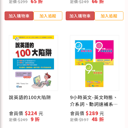
65 折
66 折
定價 $299
定價 $249
加入購物車
加入追蹤
加入購物車
加入追蹤
說英語的100大陷阱
9小時英文-英文時態、
介系詞、動詞速補系列
套書
會員價
$224
元
會員價
$289
元
9 折
48 折
定價 $249
定價 $597