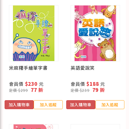
米麻糬手繪單字書
英語愛說笑
會員價
$230
元
會員價
$188
元
77 折
79 折
定價 $299
定價 $239
加入購物車
加入追蹤
加入購物車
加入追蹤