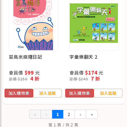
菜鳥米麻糬日記
字彙樂翻天 2
會員價
$99
元
會員價
$174
元
4 折
7 折
定價 $250
定價 $249
加入購物車
加入追蹤
加入購物車
加入追蹤
«
‹
1
2
›
»
第 1 頁 / 共 2 頁