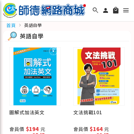
search
person
local_mall
menu
首頁
chevron_right
英語自學
英語自學
圖解式加法英文
文法挑戰101
會員價
$194
元
會員價
$164
元