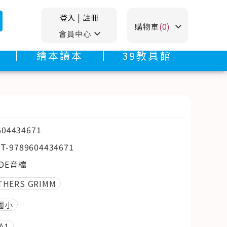
登入
|
註冊
stat_minus_1
購物車
(0)
stat_minus_1
會員中心
繪本讀本
39教具館
604434671
T-9789604434671
ODE音檔
THERS GRIMM
國小
 A1