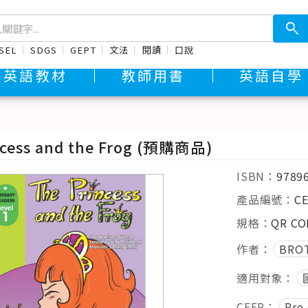
search
SEL
SDGS
GEPT
文法
閱讀
口說
英語教材
教師用書
英語自學
ncess and the Frog (預購商品)
ISBN：
9789
產品編號：
CE
規格：
QR C
作者：
BRO
適用對象：
CEFR：
Pre