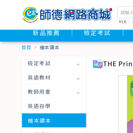
YLE
新品推薦
檢定考試
首頁
繪本讀本
chevron_right
THE Pri
檢定考試
英語教材
教師用書
英語自學
繪本讀本