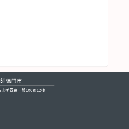
師德門市
忠孝西路一段100號12樓