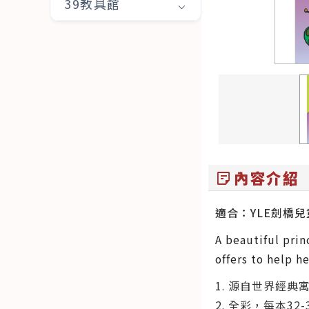
39教具館
內容介紹
sticky_note_2
適合：YLE劍橋兒童
A beautiful prin
offers to help he
1. 源自世界經
2. 全彩，每本32-