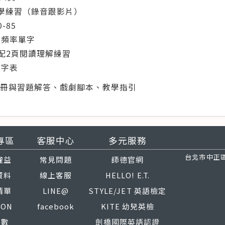
P 自學練習（錄音跟影片）
0-85
高頻率單字
搭配2頁閱讀理解練習
單字表
冊與習題解答、戲劇腳本、教學指引
專區
客服中心
多元服務
台北市中正區
權益
常見問題
師德官網
資料
線上客服
HELLO! E.T.
清單
LINE@
STYLE/JET 英語檢定
PON
facebook
KITE 幼兒英檢
點數
劍橋國際英語認證