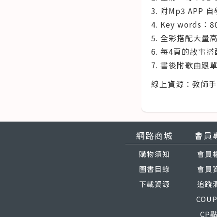
3. 附Mp3 AP
4. Key words：8
5. 全彩搭配大量
6. 每4頁的故事
7. 書後附歌曲跟
線上資源：教師手
網路商城
會員
購物須知
會員
圖書目錄
會員
下載資源
追蹤
COU
CP