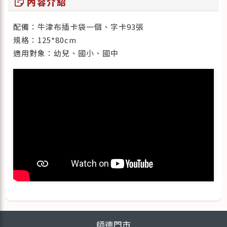
sticky_note_2
內容介紹
配備：牛津布插卡袋一個、字卡93張
規格：125*80cm
適用對象：幼兒、國小、國中
師德門市