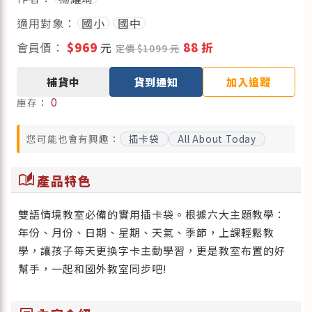
適用對象：
國小
國中
會員價：
$969
元
88 折
定價 $1099 元
補貨中
貨到通知
加入追蹤
0
庫存：
您可能也會有興趣：
插卡袋
All About Today
auto_stories
產品特色
雙語情境教室必備的實用插卡袋。根據六大主題教學：
年份、月份、日期、星期、天氣、季節，上課輕鬆教
學，讓孩子每天更換字卡主動學習，更是教室布置的好
幫手，一起和國外教室同步吧!