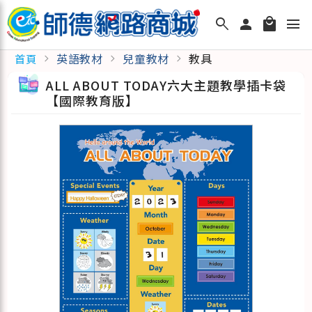
search
person
local_mall
menu
英語教材
兒童教材
教具
首頁
chevron_right
chevron_right
chevron_right
ALL ABOUT TODAY六大主題教學插卡袋
【國際教育版】