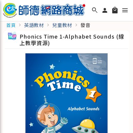
search
person
local_mall
menu
英語教材
兒童教材
發音
首頁
chevron_right
chevron_right
chevron_right
Phonics Time 1-Alphabet Sounds (線
上教學資源)