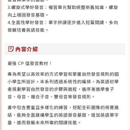
3.螺旋式學好發音：複習單元幫助統整新舊知識，螺旋
向上穩固發音基礎。
4.全面性學好發音：單字拼讀逐步進入短篇閱讀，多向
發展培養英語技能。
sticky_note_2
內容介紹
最強 CP 值發音教材！
專為希望以高效率的方式學習和掌握自然發音規則的國
小學生所設計。本系列透過系統性的編排，為英語初學
者規劃學習自然發音的步驟與進程，循序漸進學會子
音、母音、複合子音、雙母音等發音規則。
書中包含豐富且多樣化的練習，搭配全彩圖像的視覺連
結，能夠全面建構學生的英語發音基礎，增加英語單字
量，進而發展未來所需的閱讀技能。