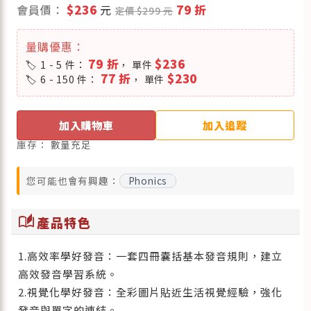
會員價：
$236
元
79 折
定價 $299 元
量購優惠：
79 折
$236
1 - 5 件：
， 單件
77 折
$230
6 - 150 件：
， 單件
加入購物車
加入追蹤
庫存：
數量充足
您可能也會有興趣：
Phonics
auto_stories
產品特色
1.高效率學好發音：一套四冊囊括基本發音規則，建立
高效發音學習系統。
2.視覺化學好發音：全彩圖片貼近生活視覺經驗，強化
發音與單字的連結。