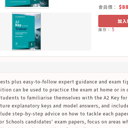
$8
會員價：
加入
5
庫存：
 tests plus easy-to-follow expert guidance and exam t
ition can be used to practice the exam at home or in 
students to familiarise themselves with the A2 Key fo
ature explanatory keys and model answers, and include 
clude step-by-step advice on how to tackle each paper.
for Schools candidates' exam papers, focus on areas w