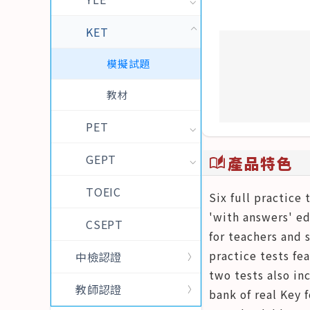
KET
模擬試題
教材
PET
GEPT
產品特色
auto_stories
TOEIC
Six full practice
'with answers' ed
CSEPT
for teachers and 
practice tests fe
中檢認證
two tests also in
教師認證
bank of real Key 