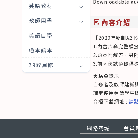
Downloadable audi
英語教材
教師用書
內容介紹
sticky_note_2
英語自學
【2020年新制A2 Ke
1.內含六套完整模
繪本讀本
2.題本附解答，
3.前兩份試題提
39教具館
★購買提示
自修者及教師建議
課堂使用建議學生
音檔下載網址 :
請
網路商城
會員