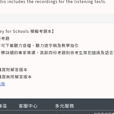
o includes the recordings for the listening tests.
y for Schools 模擬考題本】
擬考題
另附可下載聽力音檔、聽力逐字稿及教學指引
供步驟詳細的專家導讀，其餘四份考題則依考生常犯錯誤及語
購買附解答版本
購買無附解答版本
點我
專區
客服中心
多元服務