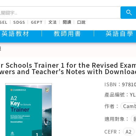
search
SEL
SDGS
GEPT
文法
閱讀
口說
英語教材
教師用書
英語自學
題
r Schools Trainer 1 for the Revised Exam
wers and Teacher's Notes with Downloa
ISBN：
9781
產品編號：
YL
作者：
Camb
適用對象：
CEFR：
A2