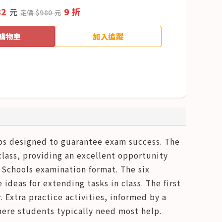
82
9 折
元
定價 $980 元
購物車
加入追蹤
ips designed to guarantee exam success. The
class, providing an excellent opportunity
r Schools examination format. The six
ideas for extending tasks in class. The first
 Extra practice activities, informed by a
here students typically need most help.