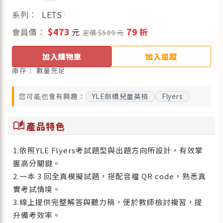
系列：
LETS
會員價：
$473
元
79 折
定價 $599 元
加入購物車
加入追蹤
庫存：
數量充足
您可能也會有興趣：
YLE劍橋兒童英檢
Flyers
auto_stories
產品特色
1.依照YLE Flyers考試題型與出題方向所設計，有效掌
握高分關鍵。
2.一本 3 回全真模擬試題，搭配音檔 QR code，熟悉真
實考試情境。
3.線上提供完整解答與聽力稿，便於教師檢討複習，提
升備考效率。