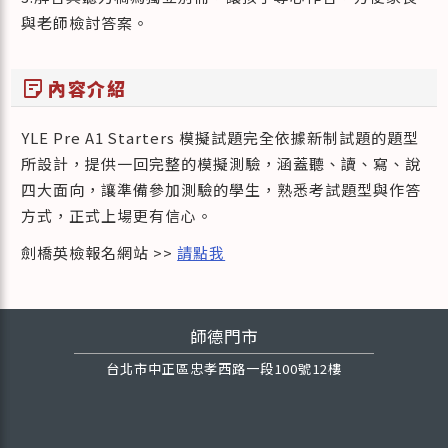
與老師檢討答案。
sticky_note_2
內容介紹
YLE Pre A1 Starters 模擬試題完全依據新制試題的題型
所設計，提供一回完整的模擬測驗，涵蓋聽、讀、寫、說
四大面向，讓準備參加測驗的學生，熟悉考試題型與作答
方式，正式上場更有信心。
劍橋英檢報名網站 >>
請點我
師德門市
台北市中正區忠孝西路一段100號12樓