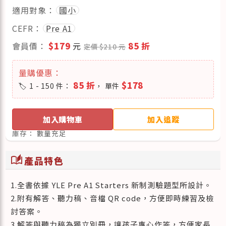
適用對象：
國小
CEFR：
Pre A1
會員價：
$179
元
85 折
定價 $210 元
量購優惠：
85 折
$178
1 - 150 件：
， 單件
加入購物車
加入追蹤
庫存：
數量充足
auto_stories
產品特色
1.全書依據 YLE Pre A1 Starters 新制測驗題型所設計。
2.附有解答、聽力稿、音檔 QR code，方便即時練習及檢
討答案。
3.解答與聽力稿為獨立別冊，讓孩子專心作答，方便家長