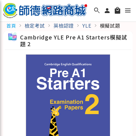
search
person
local_mall
menu
檢定考試
英檢認證
YLE
模擬試題
首頁
chevron_right
chevron_right
chevron_right
chevron_right
Cambridge YLE Pre A1 Starters模擬試
題 2