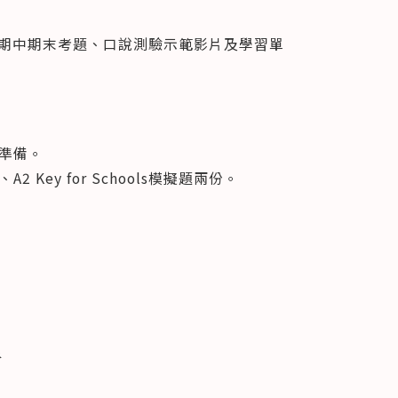
、單元及期中期末考題、口說測驗示範影片及學習單
準備。
ey for Schools模擬題兩份。
象