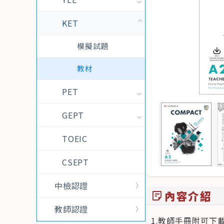
KET
模擬試題
教材
PET
GEPT
TOEIC
CSEPT
中檢認證
內容介紹
sticky_note_2
教師認證
1.教師手冊附可下