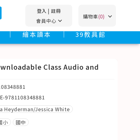
登入
|
註冊
stat_minus_1
購物車
(0)
stat_minus_1
會員中心
繪本讀本
39教具館
ownloadable Class Audio and
108348881
E-9781108348881
 Heyderman/Jessica White
國小
國中