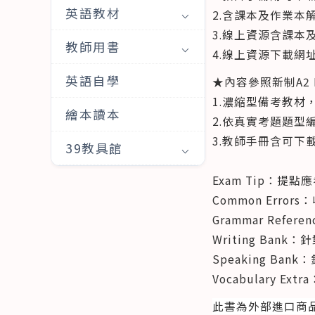
英語教材
2.含課本及作業本
3.線上資源含課本及
教師用書
4.線上資源下載網址：htt
英語自學
★內容參照新制A2 Ke
1.濃縮型備考教材
繪本讀本
2.依真實考題題
3.教師手冊含可下載
39教具館
Exam Tip：提
Common Err
Grammar Re
Writing Ba
Speaking B
Vocabulary
此書為外部進口商