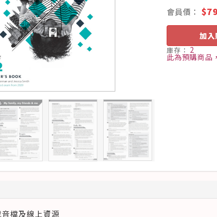
$7
會員價：
加入
2
庫存：
此為預購商品，
載音檔及線上資源