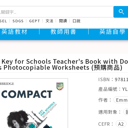
search
SEL
SDGS
GEPT
文法
閱讀
口說
英語教材
教師用書
英語自學
Key for Schools Teacher's Book with D
's Photocopiable Worksheets (預購商品)
ISBN：
9781
產品編號：
YL
作者：
Emma
適用對象：
CEFR：
A2