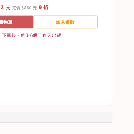
92
9 折
元
定價 $880 元
購物車
加入追蹤
下單後，約3-6個工作天出貨