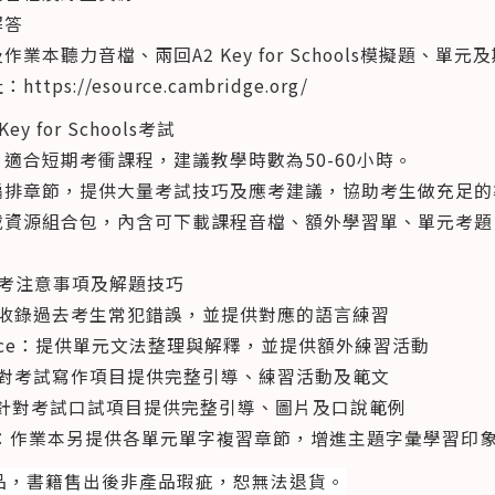
解答
作業本聽力音檔、兩回A2 Key for Schools模擬題
ps://esource.cambridge.org/
y for Schools考試
，適合短期考衝課程，建議教學時數為50-60小時。
型編排章節，提供大量考試技巧及應考建議，協助考生做充足的
資源組合包，內含可下載課程音檔、額外學習單、單元考題、A2 K
點應考注意事項及解題技巧
ors：收錄過去考生常犯錯誤，並提供對應的語言練習
ference：提供單元文法整理與解釋，並提供額外練習活動
nk：針對考試寫作項目提供完整引導、練習活動及範文
ank：針對考試口試項目提供完整引導、圖片及口說範例
 Extra：作業本另提供各單元單字複習章節，增進主題字彙學習印
品，書籍售出後非產品瑕疵，恕無法退貨。