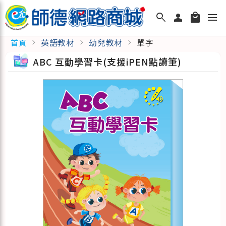
search
person
local_mall
menu
英語教材
幼兒教材
單字
首頁
chevron_right
chevron_right
chevron_right
ABC 互動學習卡(支援iPEN點讀筆)