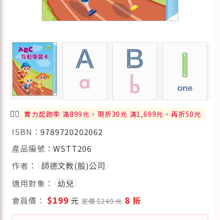
🏃‍♂️
實力起跑季 滿899元，現折30元 滿1,699元，再折50元
ISBN：
9789720202062
產品編號：
WSTT206
作者：
師德文教(股)公司
適用對象：
幼兒
會員價：
$199
元
8 折
定價 $249 元