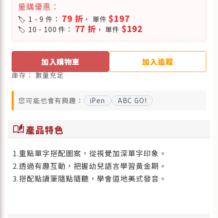
量購優惠：
79 折
$197
1 - 9 件：
， 單件
77 折
$192
10 - 100 件：
， 單件
加入購物車
加入追蹤
庫存：
數量充足
您可能也會有興趣：
iPen
ABC GO!
auto_stories
產品特色
1.重點單字搭配圖案，從視覺加深單字印象。
2.透過有趣互動，把握幼兒語言學習黃金期。
3.搭配點讀筆隨點隨聽，學會道地美式發音。