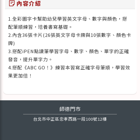
sticky_note_2
內容介紹
1.全彩圖字卡幫助幼兒學習英文字母、數字與顏色，搭
配筆順練習，培養書寫基礎。
2.內含36張卡片(26張英文字母卡牌與10張數字、顏色卡
牌)
3.搭配iPEN點讀筆學習字母、數字、顏色、單字的正確
發音，提升單字力。
4.搭配《ABC GO！》練習本習寫正確字母筆順，學習效
果更加倍！
師德門市
台北市中正區忠孝西路一段100號12樓