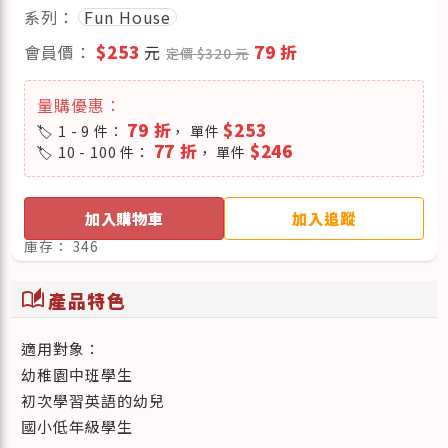
系列：
Fun House
會員價：
$253
元
79 折
定價 $320 元
量購優惠：
79 折
$253
1 - 9 件：
， 單件
77 折
$246
10 - 100 件：
， 單件
加入購物車
加入追蹤
庫存：
346
auto_stories
產品特色
適用對象：
幼稚園中班學生
初次學習英語的幼兒
國小低年級學生