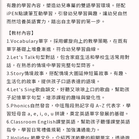
有趣的學習內容，塑造幼兒專屬的雙語學習環境。搭配
iPEN點讀筆互動學習，引發幼兒學習興趣，讓幼兒自然
而然培養英語實力，踏出自主學習的第一步。
【教材內容】
1.Vocabulary單字，採用螺旋向上的教學策略，在既有
單字基礎上堆疊漸進，符合幼兒學習曲線。
2.Let's Talk句型對話，包含家庭生活和學校生活常用對
話，在熟悉的情境中學習完整句型問答。
3.Story情境故事，搭配情境大圖延伸短篇故事，有趣、
生活化的故事，提供孩子口語表達的語境。
4.Let's Sing歌曲韻文，好聽又琅琅上口的歌曲，幫助孩
子記憶單字句型，增添課程的趣味與變化性。
5.Phonics自然發音，中班階段熟記字母 A~Z 代表字，學
習短母音 a, e, i, o, u 拼讀，奠定英語單字發展的基礎。
6.Classroom English課堂英語，幫助孩子聽懂課堂英語
指令，學習日常禮儀規範，加強溝通能力。
7.Holiday 節慶文化，介紹西洋節慶的相關單字，透過遊