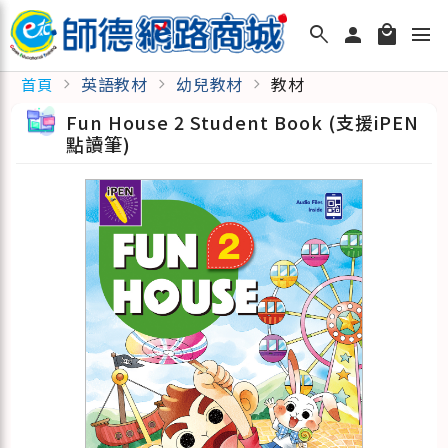
search
person
local_mall
menu
英語教材
幼兒教材
教材
首頁
chevron_right
chevron_right
chevron_right
Fun House 2 Student Book (支援iPEN
點讀筆)