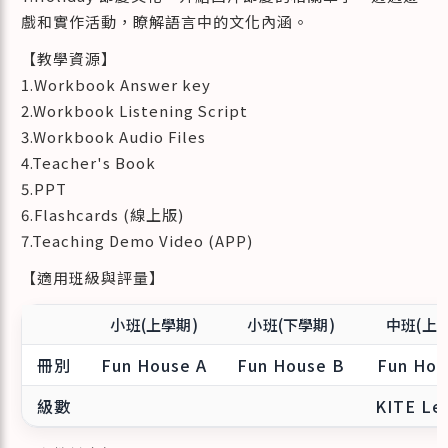
戲和實作活動，瞭解語言中的文化內涵。
【教學資源】
1.Workbook Answer key
2.Workbook Listening Script
3.Workbook Audio Files
4.Teacher's Book
5.PPT
6.Flashcards (線上版)
7.Teaching Demo Video (APP)
【適用班級與評量】
小班(上學期)
小班(下學期)
中班(上
冊別
Fun House A
Fun House B
Fun Hou
級數
KITE Lev