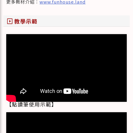
更多教材介紹：
www.funhouse.land
slideshow
教學示範
【點讀筆使用示範】