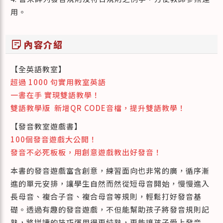
用。
sticky_note_2
內容介紹
【全英語教室】
超過 1000 句實用教室英語
一書在手 實現雙語教學！
雙語教學版 新增QR CODE音檔，提升雙語教學！
【發音教室遊戲書】
100個發音遊戲大公開！
發音不必死板板，用創意遊戲教出好發音！
本書的發音遊戲富含創意，練習面向也非常的廣，循序漸
進的單元安排，讓學生自然而然從短母音開始，慢慢進入
長母音、複合子音、複合母音等規則，輕鬆打好發音基
礎。透過有趣的發音遊戲，不但能幫助孩子將發音規則記
熟，將拼讀的技巧運用得更純熟，更能讓孩子愛上發音