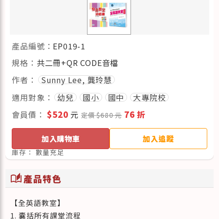
產品編號：
EP019-1
規格：
共二冊+QR CODE音檔
作者：
Sunny Lee, 龔玲慧
適用對象：
幼兒
國小
國中
大專院校
會員價：
$520
元
76 折
定價 $680 元
加入購物車
加入追蹤
庫存：
數量充足
auto_stories
產品特色
【全英語教室】
1. 囊括所有課堂流程