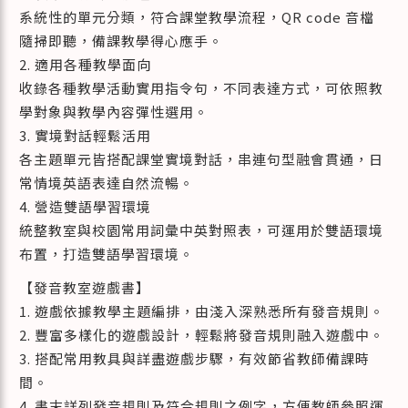
系統性的單元分類，符合課堂教學流程，QR code 音檔
隨掃即聽，備課教學得心應手。
2. 適用各種教學面向
收錄各種教學活動實用指令句，不同表達方式，可依照教
學對象與教學內容彈性選用。
3. 實境對話輕鬆活用
各主題單元皆搭配課堂實境對話，串連句型融會貫通，日
常情境英語表達自然流暢。
4. 營造雙語學習環境
統整教室與校園常用詞彙中英對照表，可運用於雙語環境
布置，打造雙語學習環境。
【發音教室遊戲書】
1. 遊戲依據教學主題編排，由淺入深熟悉所有發音規則。
2. 豐富多樣化的遊戲設計，輕鬆將發音規則融入遊戲中。
3. 搭配常用教具與詳盡遊戲步驟，有效節省教師備課時
間。
4. 書末詳列發音規則及符合規則之例字，方便教師參照運