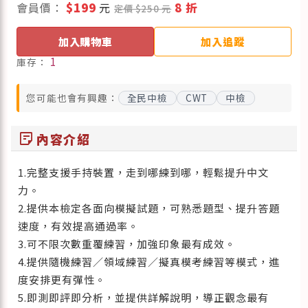
會員價：
$199
元
8 折
定價 $250 元
加入購物車
加入追蹤
1
庫存：
您可能也會有興趣：
全民中檢
CWT
中檢
sticky_note_2
內容介紹
1.完整支援手持裝置，走到哪練到哪，輕鬆提升中文
力。
2.提供本檢定各面向模擬試題，可熟悉題型、提升答題
速度，有效提高通過率。
3.可不限次數重覆練習，加強印象最有成效。
4.提供隨機練習／領域練習／擬真模考練習等模式，進
度安排更有彈性。
5.即測即評即分析，並提供詳解說明，導正觀念最有