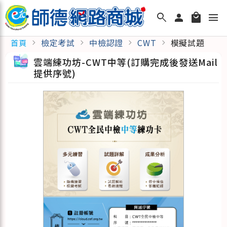
search
person
local_mall
menu
檢定考試
中檢認證
CWT
模擬試題
首頁
chevron_right
chevron_right
chevron_right
chevron_right
雲端練功坊-CWT中等(訂購完成後發送Mail
提供序號)