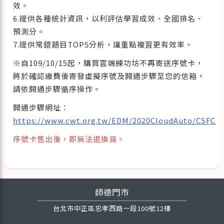
效。
6.提供各種統計資訊，以利評估學習成效、全國排名、
預測分。
7.提供常錯題目TOP5分析，讓重點複習更有效率。
※自109/10/15起，購買雲端練功坊不再寄送序號卡，
將於確認繳費後寄發虛擬序號及開通步驟至您的信箱，
請依開通步驟循序操作。
開通步驟網址：
https://www.cwt.org.tw/EDM/2020CloudAuto/CSFCl
序號卡售出後，即無法退換貨。
師德門市
台北市中正區忠孝西路一段100號12樓