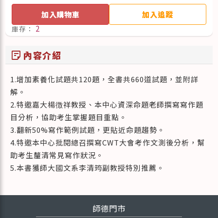
加入購物車
加入追蹤
2
庫存：
sticky_note_2
內容介紹
1.增加素養化試題共120題，全書共660道試題，並附詳
解。
2.特邀嘉大楊徴祥教授、本中心資深命題老師撰寫寫作題
目分析，協助考生掌握題目重點。
3.翻新50%寫作範例試題，更貼近命題趨勢。
4.特邀本中心批閱總召撰寫CWT大會考作文測後分析，幫
助考生釐清常見寫作狀況。
5.本書獲師大國文系李清筠副教授特別推薦。
師德門市