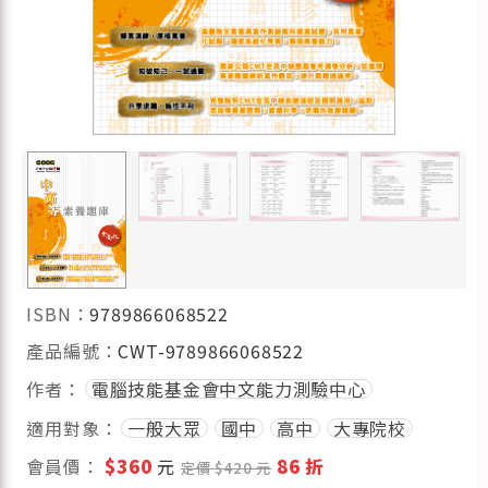
ISBN：
9789866068522
產品編號：
CWT-9789866068522
作者：
電腦技能基金會中文能力測驗中心
適用對象：
一般大眾
國中
高中
大專院校
會員價：
$360
元
86 折
定價 $420 元