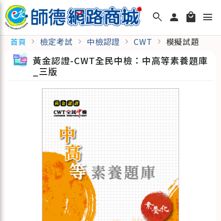
search
person
local_mall
menu
檢定考試
中檢認證
CWT
模擬試題
首頁
chevron_right
chevron_right
chevron_right
chevron_right
黃金認證-CWT全民中檢：中高等素養題庫
_三版