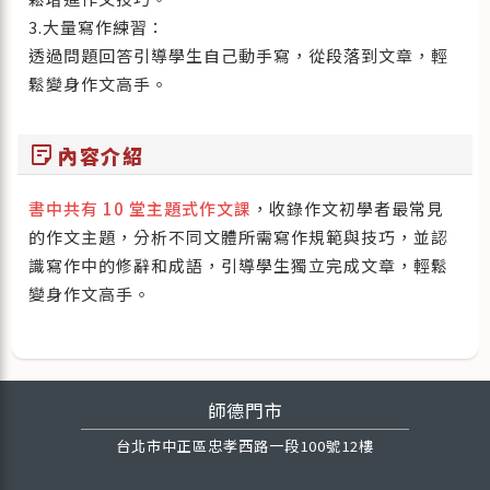
3.大量寫作練習：
透過問題回答引導學生自己動手寫，從段落到文章，輕
鬆變身作文高手。
sticky_note_2
內容介紹
書中共有 10 堂主題式作文課
，收錄作文初學者最常見
的作文主題，分析不同文體所需寫作規範與技巧，並認
識寫作中的修辭和成語，引導學生獨立完成文章，輕鬆
變身作文高手。
師德門市
台北市中正區忠孝西路一段100號12樓