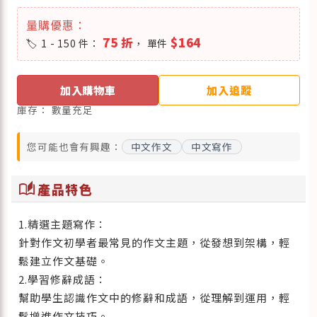
量購優惠：
75 折
$164
1 - 150 件：
， 單件
加入購物車
加入追蹤
庫存：
數量充足
您可能也會有興趣：
中文作文
中文寫作
auto_stories
產品特色
1.精選主題寫作：
針對作文初學者最常見的作文主題，從發想到架構，輕
鬆建立作文基礎。
2.學習修辭成語：
幫助學生認識作文中的修辭和成語，從理解到運用，輕
鬆增進作文技巧。