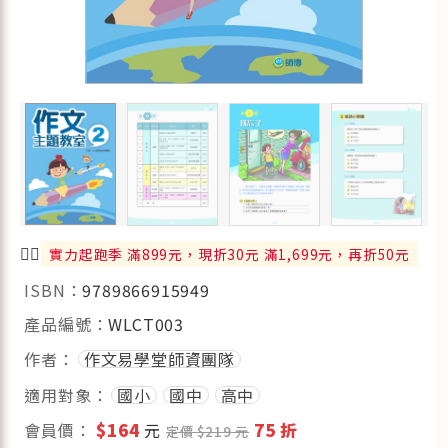
🏃‍♂️
實力起跑季 滿899元，現折30元 滿1,699元，再折50元
ISBN：
9789866915949
產品編號：
WLCT003
作者：
作文易學堂師資團隊
適用對象：
國小
國中
高中
會員價：
$164
元
75 折
定價 $219 元