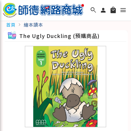
search
person
local_mall
menu
繪本讀本
首頁
chevron_right
The Ugly Duckling (預購商品)