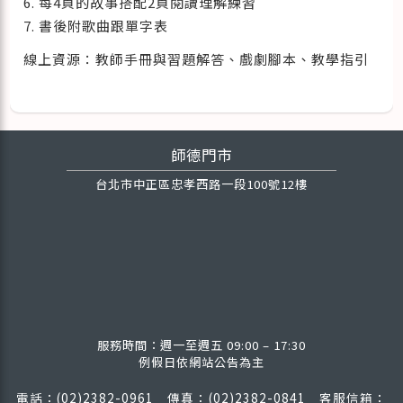
6. 每4頁的故事搭配2頁閱讀理解練習
7. 書後附歌曲跟單字表
線上資源：教師手冊與習題解答、戲劇腳本、教學指引
師德門市
台北市中正區忠孝西路一段100號12樓
服務時間：週一至週五 09:00 – 17:30
例假日依網站公告為主
電話：(02)2382-0961 傳真：(02)2382-0841
客服信箱：