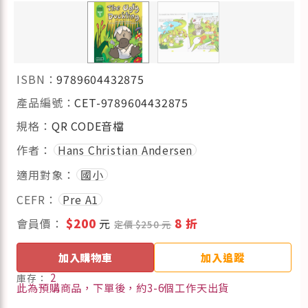
ISBN：
9789604432875
產品編號：
CET-9789604432875
規格：
QR CODE音檔
作者：
Hans Christian Andersen
適用對象：
國小
CEFR：
Pre A1
會員價：
$200
元
8 折
定價 $250 元
加入購物車
加入追蹤
2
庫存：
此為預購商品，下單後，約3-6個工作天出貨