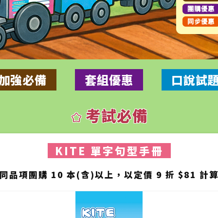
加強必備
套組優惠
口說試
考試必備
kid_star
KITE 單字句型手冊
同品項團購 10 本(含)以上，以定價 9 折 $81 計