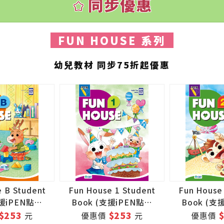
同步優惠
kid_star
FUN HOUSE 系列
幼兒教材 同步75折起優惠
 B Student
Fun House 1 Student
Fun House
支援iPEN點讀
Book (支援iPEN點讀
Book (支
筆)
筆)
筆
$253
$253
元
優惠價
元
優惠價