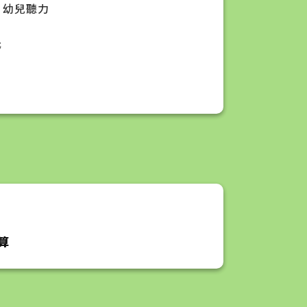
 + 幼兒聽力
元
算