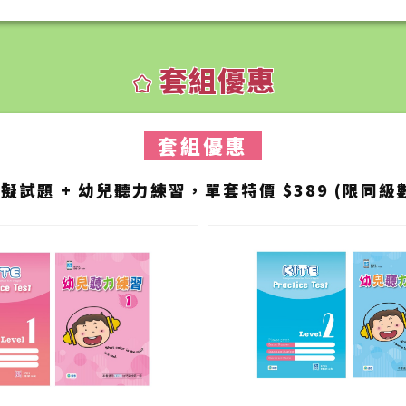
套組優惠
kid_star
套組優惠
擬試題 + 幼兒聽力練習，單套特價 $389 (限同級