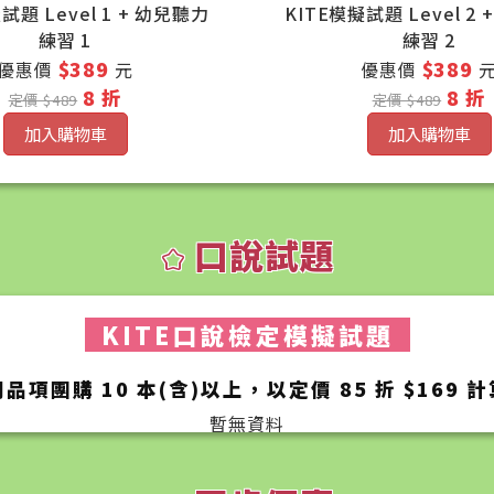
試題 Level 1 + 幼兒聽力
KITE模擬試題 Level 2
練習 1
練習 2
$389
$389
優惠價
元
優惠價
8 折
8 折
定價 $489
定價 $489
加入購物車
加入購物車
口說試題
kid_star
KITE口說檢定模擬試題
同品項團購 10 本(含)以上，以定價 85 折 $169 計
暫無資料