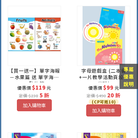
專屬
【買一送一】單字海報
字母遊戲盒 (二本書
優惠
－水果篇 送 單字海報
+一片教學活動頁設計
－動物篇
光碟)
說明
$119
$99
優惠價
元
優惠價
元
5 折
20 折
定價 $238
定價 $490
(CP可抵10)
加入購物車
加入購物車