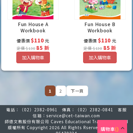
Fun House A
Fun House B
Workbook
Workbook
$110
$110
優惠價
元
優惠價
元
85 折
85 折
定價 $130
定價 $130
加入購物車
加入購物車
1
2
下一頁
電話：（02）2382-0961 傳真：（02）2382-0841 客服
信箱：
service@cet-taiwan.com
師德文教股份有限公司 Caves Educational Training Co., Ltd
stat_1
版權所有 Copyright 2026 All Rights Rserved. 統一編號：
購物車
()