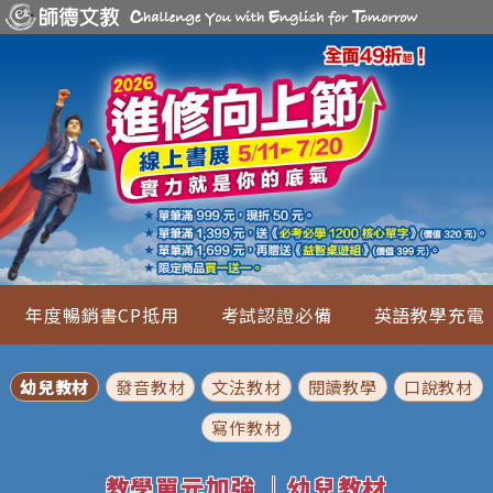
年度暢銷書CP抵用
考試認證必備
英語教學充電
幼兒教材
發音教材
文法教材
閱讀教學
口說教材
寫作教材
教學單元加強 ｜幼兒教材