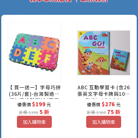
【 買一送一】字母巧拼
ABC 互動學習卡 (含26
(36片/套)-台灣製造，
張英文字母卡牌與10張
經無毒檢驗測試 (限量
數字)+ABC GO!
$199
$276
優惠價
元
優惠價
元
10套)
5 折
75 折
定價 $398
定價 $368
加入購物車
加入購物車