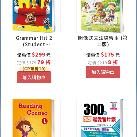
Grammar Hit 2
圖像式文法練習本 (第
(Student
二版)
book+Workbook+線
$299
$175
優惠價
元
優惠價
元
上學習資源)
79 折
8 折
定價 $379
定價 $219
(CP可抵10)
加入購物車
加入購物車