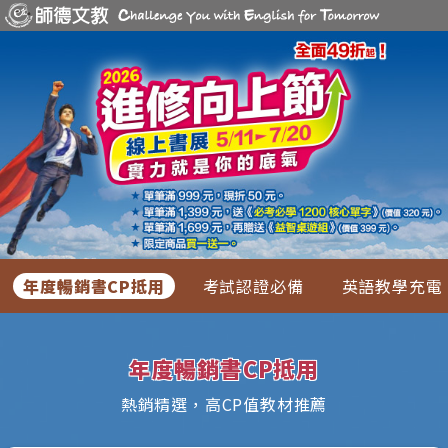
年度暢銷書CP抵用
考試認證必備
英語教學充電
年度暢銷書CP抵用
熱銷精選，高CP值教材推薦