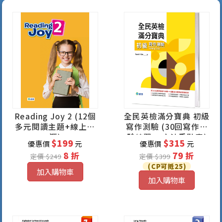
Reading Joy 2 (12個
全民英檢滿分寶典 初級
多元閱讀主題+線上資
寫作測驗 (30回寫作測
源)
驗練習 + 文法重點表)
$199
$315
優惠價
元
優惠價
元
8 折
79 折
定價 $249
定價 $399
(CP可抵25)
加入購物車
加入購物車