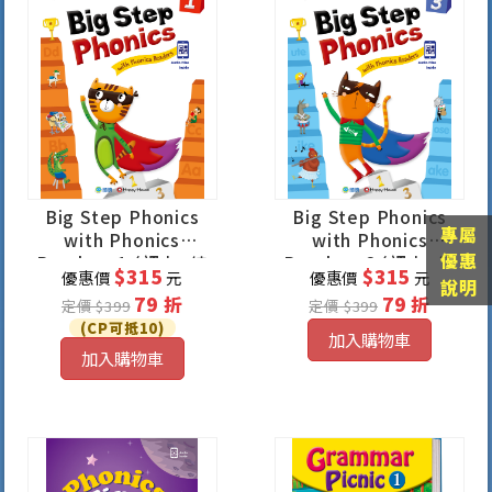
Big Step Phonics
Big Step Phonics
專屬
with Phonics
with Phonics
優惠
Readers 1 (課本+練
Readers 3 (課本+練
$315
$315
優惠價
元
優惠價
元
習本+線上資源)
習本+線上資源)
說明
79 折
79 折
定價 $399
定價 $399
(CP可抵10)
加入購物車
加入購物車