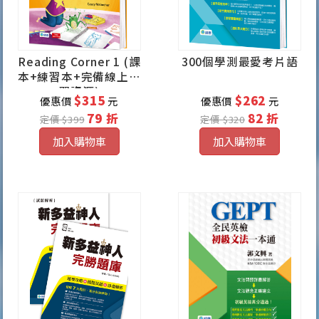
Reading Corner 1 (課
300個學測最愛考片語
本+練習本+完備線上學
習資源)
$315
$262
優惠價
元
優惠價
元
79 折
82 折
定價 $399
定價 $320
加入購物車
加入購物車