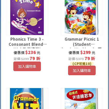
Phonics Time 3 -
Grammar Picnic 1
Consonant Blends
(Student
(線上教學資源)
book+Workbook+互
$236
$299
優惠價
元
優惠價
元
動式數位遊戲)
79 折
79 折
定價 $299
定價 $379
(CP可抵10)
加入購物車
加入購物車