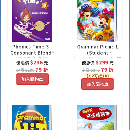
Phonics Time 3 -
Grammar Picnic 1
Consonant Blends
(Student
(線上教學資源)
book+Workbook+互
$236
$299
優惠價
元
優惠價
元
動式數位遊戲)
79 折
79 折
定價 $299
定價 $379
(CP可抵10)
加入購物車
加入購物車