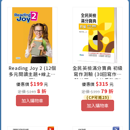
Reading Joy 2 (12個
全民英檢滿分寶典 初級
多元閱讀主題+線上資
寫作測驗 (30回寫作測
源)
驗練習 + 文法重點表)
$199
$315
優惠價
元
優惠價
元
8 折
79 折
定價 $249
定價 $399
(CP可抵25)
加入購物車
加入購物車