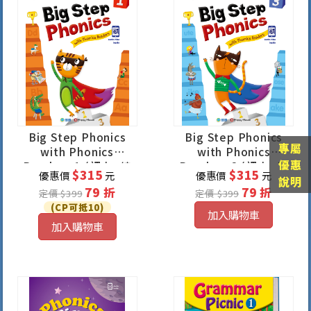
Big Step Phonics
Big Step Phonics
專屬
with Phonics
with Phonics
優惠
Readers 1 (課本+練
Readers 3 (課本+練
$315
$315
優惠價
元
優惠價
元
習本+線上資源)
習本+線上資源)
說明
79 折
79 折
定價 $399
定價 $399
(CP可抵10)
加入購物車
加入購物車