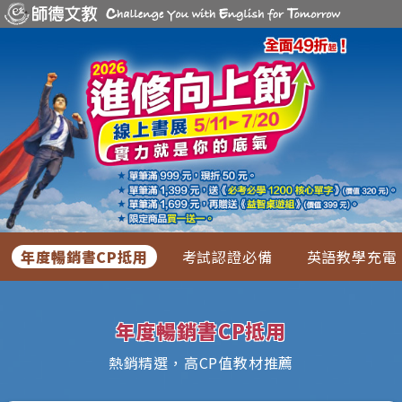
年度暢銷書CP抵用
考試認證必備
英語教學充電
年度暢銷書CP抵用
熱銷精選，高CP值教材推薦