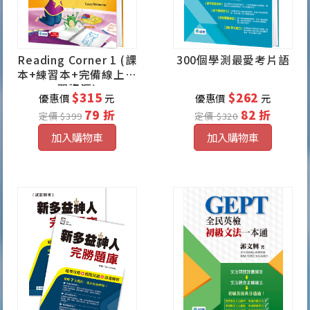
Reading Corner 1 (課
300個學測最愛考片語
本+練習本+完備線上學
習資源)
$315
$262
優惠價
元
優惠價
元
79 折
82 折
定價 $399
定價 $320
加入購物車
加入購物車