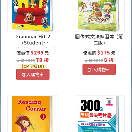
Grammar Hit 2
圖像式文法練習本 (第
(Student
二版)
book+Workbook+線
$299
$175
優惠價
元
優惠價
元
上學習資源)
79 折
8 折
定價 $379
定價 $219
(CP可抵10)
加入購物車
加入購物車